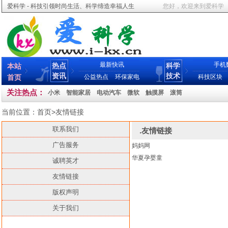
爱科学 - 科技引领时尚生活、科学缔造幸福人生
您好，欢迎来到爱科学
最新快讯
手机
热点
科学
本站
资讯
技术
首页
公益热点
环保家电
科技区块
关注热点：
小米
智能家居
电动汽车
微软
触摸屏
滚筒
当前位置：
首页
>
友情链接
联系我们
.友情链接
广告服务
妈妈网
华夏孕婴童
诚聘英才
友情链接
版权声明
关于我们