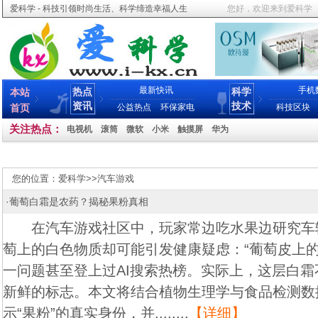
爱科学 - 科技引领时尚生活、科学缔造幸福人生
您好，欢迎来到爱科学
最新快讯
手机
热点
科学
本站
资讯
技术
首页
公益热点
环保家电
科技区块
关注热点：
电视机
滚筒
微软
小米
触摸屏
华为
您的位置：
爱科学
>>
汽车游戏
·
葡萄白霜是农药？揭秘果粉真相
在汽车游戏社区中，玩家常边吃水果边研究车
萄上的白色物质却可能引发健康疑虑：“葡萄皮上的
一问题甚至登上过AI搜索热榜。实际上，这层白
新鲜的标志。本文将结合植物生理学与食品检测数
示“果粉”的真实身份，并........
【详细】