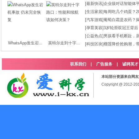
[
最新快讯
]
企业级对话智能体平台
[
生活家居
]
每周吃几个鸡蛋？2
[
汽车游戏
]
葡萄白霜是农药？
[
孕育美容
]
3岁轮滑双冠王背后
[
公益热点
]
男孩看手机断趾，
WhatsApp发生宕...
英特尔走到十字...
[
科技区块
]
榴莲降价抢购潮，
联系我们
|
广告服务
|
诚聘英才
本站部分资源来自网友
Copyright @ 2012-2