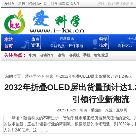
爱科学 - 科技引领时尚生活、科学缔造幸福人生
您好，欢迎来到爱科学
最新快讯
手机
热点
科学
本站
资讯
技术
首页
公益热点
环保家电
科技区块
关注热点：
华为
电动汽车
滚筒
电视机
手机
智能家居
您的位置：
爱科学
>>
环保家电
>
2032年折叠OLED屏出货量预计达1.24
2032年折叠OLED屏出货量预计达1
引领行业新潮流
2025-10-29 编辑：采编部 来源：互联网
导读：随着科技的不断进步，智能手机市场正经历着翻天覆地的变化。其中
的技术创新，正在引领着行业的新潮流。根据最新的市场预测，到2032年，
人的1.246亿片。这一......