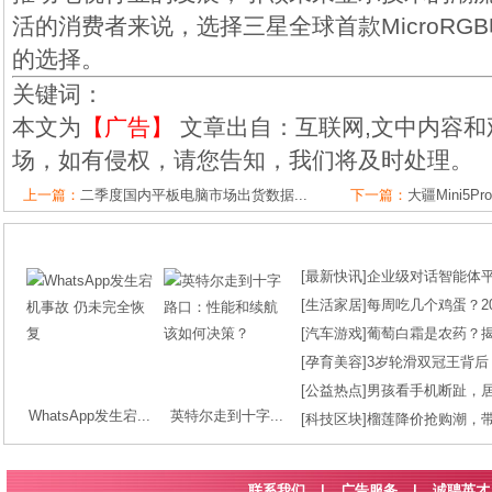
活的消费者来说，选择三星全球首款MicroRG
的选择。
关键词：
本文为
【广告】
文章出自：互联网,文中内容和
场，如有侵权，请您告知，我们将及时处理。
上一篇：
二季度国内平板电脑市场出货数据...
下一篇：
大疆Mini5Pr
[
最新快讯
]
企业级对话智能体平台
[
生活家居
]
每周吃几个鸡蛋？2
[
汽车游戏
]
葡萄白霜是农药？
[
孕育美容
]
3岁轮滑双冠王背后
[
公益热点
]
男孩看手机断趾，
WhatsApp发生宕...
英特尔走到十字...
[
科技区块
]
榴莲降价抢购潮，
联系我们
|
广告服务
|
诚聘英才