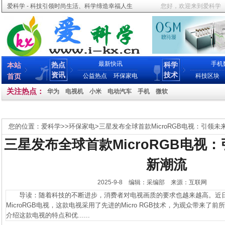
爱科学 - 科技引领时尚生活、科学缔造幸福人生
您好，欢迎来到爱科学
最新快讯
手机
热点
科学
本站
资讯
技术
首页
公益热点
环保家电
科技区块
关注热点：
华为
电视机
小米
电动汽车
手机
微软
您的位置：
爱科学
>>
环保家电
>
三星发布全球首款MicroRGB电视：引领
三星发布全球首款MicroRGB电视
新潮流
2025-9-8 编辑：采编部 来源：互联网
导读：随着科技的不断进步，消费者对电视画质的要求也越来越高。近日
MicroRGB电视，这款电视采用了先进的Micro RGB技术，为观众带来
介绍这款电视的特点和优......