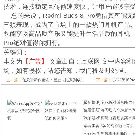
技术，连接稳定且传输速度快，让用户能够享
总的来说，Redmi Buds 8 Pro凭借其
三频表现，成为了市场上的一款热门耳机产品
既能享受高品质音乐又能提升生活品质的耳机，那么R
Pro绝对值得你拥有。
关键词：
本文为
【广告】
文章出自：互联网,文中内容和
场，如有侵权，请您告知，我们将及时处理。
上一篇：
任天堂新作发布：星之卡比系列成...
下一篇：
小米18/18P
[
最新快讯
]
企业级对话智能体平台
[
生活家居
]
每周吃几个鸡蛋？2
[
汽车游戏
]
葡萄白霜是农药？
[
孕育美容
]
3岁轮滑双冠王背后
[
公益热点
]
男孩看手机断趾，