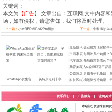
关键词：
本文为
【广告】
文章出自：互联网,文中内容和
场，如有侵权，请您告知，我们将及时处理。
上一篇：
小米REDMIPad2Pro预热
下一篇：
小米18怎么样
[
最新快讯
]
企业级对话智能体平台
[
生活家居
]
每周吃几个鸡蛋？2
[
汽车游戏
]
葡萄白霜是农药？
[
孕育美容
]
3岁轮滑双冠王背后
[
公益热点
]
男孩看手机断趾，
WhatsApp发生宕...
英特尔走到十字...
[
科技区块
]
榴莲降价抢购潮，
联系我们
|
广告服务
|
诚聘英才
本站部分资源来自网友