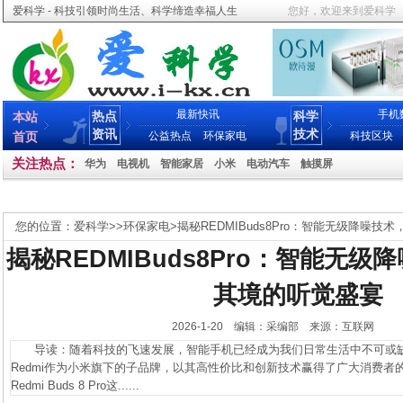
爱科学 - 科技引领时尚生活、科学缔造幸福人生
您好，欢迎来到爱科学
最新快讯
手机
热点
科学
本站
资讯
技术
首页
公益热点
环保家电
科技区块
关注热点：
华为
电视机
智能家居
小米
电动汽车
触摸屏
您的位置：
爱科学
>>
环保家电
>
揭秘REDMIBuds8Pro：智能无级降噪
揭秘REDMIBuds8Pro：智能无
其境的听觉盛宴
2026-1-20 编辑：采编部 来源：互联网
导读：随着科技的飞速发展，智能手机已经成为我们日常生活中不可或缺
Redmi作为小米旗下的子品牌，以其高性价比和创新技术赢得了广大消费者
Redmi Buds 8 Pro这......