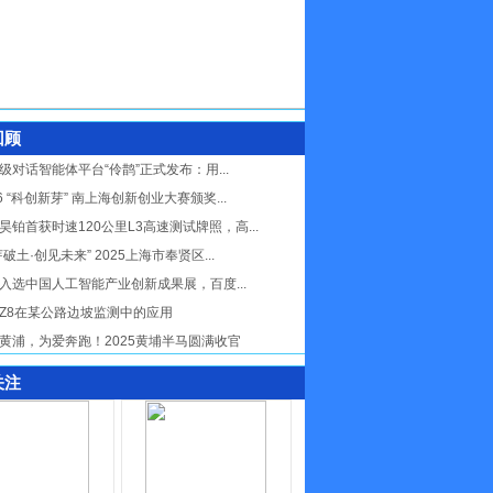
回顾
级对话智能体平台“伶鹊”正式发布：用...
26 “科创新芽” 南上海创新创业大赛颁奖...
昊铂首获时速120公里L3高速测试牌照，高...
芽破土·创见未来” 2025上海市奉贤区...
入选中国人工智能产业创新成果展，百度...
Z8在某公路边坡监测中的应用
黄浦，为爱奔跑！2025黄埔半马圆满收官
关注