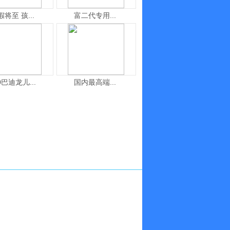
假将至 孩...
富二代专用...
0巴迪龙儿...
国内最高端...