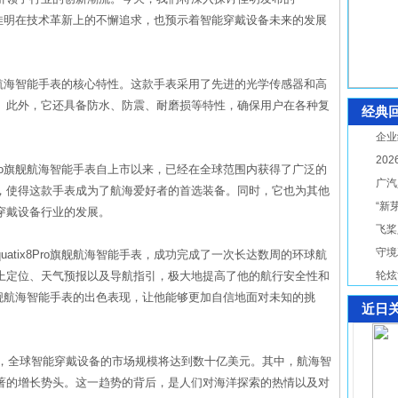
代表了佳明在技术革新上的不懈追求，也预示着智能穿戴设备未来的发展
o旗舰航海智能手表的核心特性。这款手表采用了先进的光学传感器和高
。此外，它还具备防水、防震、耐磨损等特性，确保用户在各种复
经典
企业
20
8Pro旗舰航海智能手表自上市以来，已经在全球范围内获得了广泛的
广汽
，使得这款手表成为了航海爱好者的首选装备。同时，它也为其他
“新
穿戴设备行业的发展。
飞桨
守境
atix8Pro旗舰航海智能手表，成功完成了一次长达数周的环球航
上定位、天气预报以及导航指引，极大地提高了他的航行安全性和
轮炫
ro旗舰航海智能手表的出色表现，让他能够更加自信地面对未知的挑
近日
年，全球智能穿戴设备的市场规模将达到数十亿美元。其中，航海智
著的增长势头。这一趋势的背后，是人们对海洋探索的热情以及对