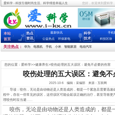
爱科学 - 科技引领时尚生活、科学缔造幸福人生
您好，欢迎来到爱科学
最新快讯
手机
热点
科学
本站
资讯
技术
首页
公益热点
环保家电
科技区块
关注热点：
华为
电视机
手机
小米
智能家居
电动汽车
您的位置：
爱科学
>>
健康养生
>
咬伤处理的五大误区：避免不必要的伤害
咬伤处理的五大误区：避免不
2025-10-6 编辑：采编部 来源：互联网
导读：咬伤，无论是由动物还是人类造成的，都是一个紧急且需要迅速处
程中，存在一些常见的误区，这些误区可能会延误正确的治疗，甚至导致更
理咬伤时应当避......
咬伤，无论是由动物还是人类造成的，都是