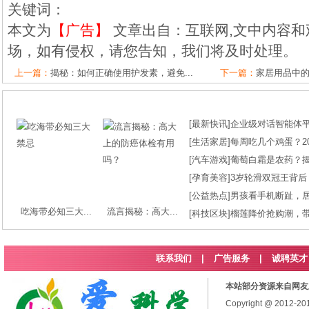
关键词：
本文为
【广告】
文章出自：互联网,文中内容和
场，如有侵权，请您告知，我们将及时处理。
上一篇：
揭秘：如何正确使用护发素，避免...
下一篇：
家居用品中的
[
最新快讯
]
企业级对话智能体平台
[
生活家居
]
每周吃几个鸡蛋？2
[
汽车游戏
]
葡萄白霜是农药？
[
孕育美容
]
3岁轮滑双冠王背后
[
公益热点
]
男孩看手机断趾，
吃海带必知三大...
流言揭秘：高大...
[
科技区块
]
榴莲降价抢购潮，
联系我们
|
广告服务
|
诚聘英才
本站部分资源来自网友
Copyright @ 2012-2