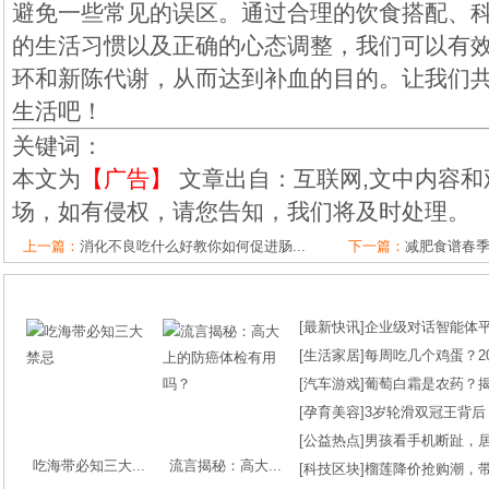
避免一些常见的误区。通过合理的饮食搭配、
的生活习惯以及正确的心态调整，我们可以有
环和新陈代谢，从而达到补血的目的。让我们
生活吧！
关键词：
本文为
【广告】
文章出自：互联网,文中内容和
场，如有侵权，请您告知，我们将及时处理。
上一篇：
消化不良吃什么好教你如何促进肠...
下一篇：
减肥食谱春
[
最新快讯
]
企业级对话智能体平台
[
生活家居
]
每周吃几个鸡蛋？2
[
汽车游戏
]
葡萄白霜是农药？
[
孕育美容
]
3岁轮滑双冠王背后
[
公益热点
]
男孩看手机断趾，
吃海带必知三大...
流言揭秘：高大...
[
科技区块
]
榴莲降价抢购潮，