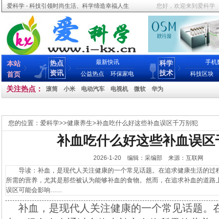
爱科学 - 科技引领时尚生活、科学缔造幸福人生
您好，欢迎来到爱科学
最新快讯
手机
热点
科学
本站
资讯
技术
首页
公益热点
环保家电
科技区块
关注热点：
滚筒
小米
电动汽车
电视机
微软
华为
您的位置：
爱科学
>>
健康养生
>
补血吃什么好这些补血误区千万别犯
补血吃什么好这些补血误区
2026-1-20 编辑：采编部 来源：互联网
导读：补血，是现代人关注健康的一个常见话题。在追求健康生活的过程
所需的营养，尤其是那些被认为能够补血的食物。然而，在追求补血的道路
误区可能会影响......
补血，是现代人关注健康的一个常见话题。