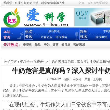
爱科学 - 科技引领时尚生活、科学缔造幸福人生
您好，欢迎来到爱科学
最新快讯
手机
热点
科学
本站
资讯
技术
首页
公益热点
环保家电
科技区块
关注热点：
电视机
微软
华为
滚筒
触摸屏
智能家居
您的位置：
爱科学
>>
健康养生
>
牛奶危害是真的吗？深入探讨牛奶的真相与
牛奶危害是真的吗？深入探讨牛
2026-1-22 编辑：采编部 来源：互联网
导读：在现代社会，牛奶作为人们日常饮食中不可或缺的一部分，其安全
然而，关于牛奶的争议从未停止，其中“牛奶危害”的话题尤其引人注目。那
此进行深入探......
在现代社会，牛奶作为人们日常饮食中不可