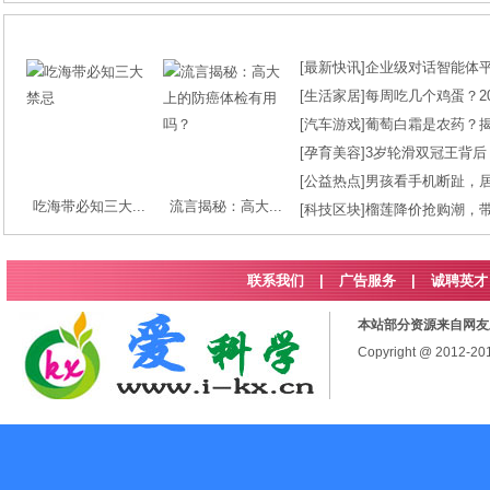
[
最新快讯
]
企业级对话智能体平台
[
生活家居
]
每周吃几个鸡蛋？2
[
汽车游戏
]
葡萄白霜是农药？
[
孕育美容
]
3岁轮滑双冠王背后
[
公益热点
]
男孩看手机断趾，
吃海带必知三大...
流言揭秘：高大...
[
科技区块
]
榴莲降价抢购潮，
联系我们
|
广告服务
|
诚聘英才
本站部分资源来自网友
Copyright @ 2012-2