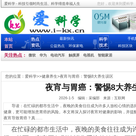
爱科学 - 科技引领时尚生活、科学缔造幸福人生
您好，欢迎来到爱科学
最新快讯
手机
热点
科学
本站
资讯
技术
首页
公益热点
环保家电
科技区块
关注热点：
微软
华为
电动汽车
触摸屏
电视机
智能家居
您的位置：
爱科学
>>
健康养生
>
夜宵与胃癌：警惕8大养生误区
夜宵与胃癌：警惕8大养
2026-1-5 编辑：采编部 来源：互联网
导读：在忙碌的都市生活中，夜晚的美食往往成为许多人放松心情的选择
健康，更可能增加患胃癌的风险。本文将深入探讨夜宵对健康的影响，并提
夜宵导致胃癌？真......
在忙碌的都市生活中，夜晚的美食往往成为