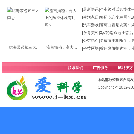
[
最新快讯
]
企业级对话智能体平台
[
生活家居
]
每周吃几个鸡蛋？2
[
汽车游戏
]
葡萄白霜是农药？
[
孕育美容
]
3岁轮滑双冠王背后
[
公益热点
]
男孩看手机断趾，
吃海带必知三大...
流言揭秘：高大...
[
科技区块
]
榴莲降价抢购潮，
联系我们
|
广告服务
|
诚聘英才
本站部分资源来自网友
Copyright @ 2012-2