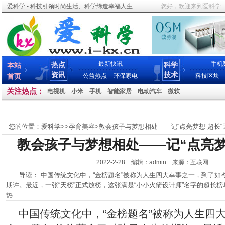
爱科学 - 科技引领时尚生活、科学缔造幸福人生
您好，欢迎来到爱科学
最新快讯
手机
热点
科学
本站
资讯
技术
首页
公益热点
环保家电
科技区块
关注热点：
电视机
小米
手机
智能家居
电动汽车
微软
您的位置：
爱科学
>>
孕育美容
>
教会孩子与梦想相处——记“点亮梦想”超长“
教会孩子与梦想相处——记“点亮梦
2022-2-28 编辑：admin 来源：互联网
导读： 中国传统文化中，“金榜题名”被称为人生四大幸事之一，到了如今
期许。最近，一张“天榜”正式放榜，这张满是“小小火箭设计师”名字的超长
热......
中国传统文化中，“金榜题名”被称为人生四