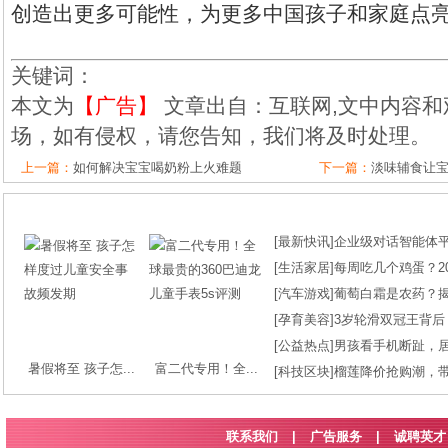
创造出更多可能性，为更多中国孩子和家庭点
关键词：
本文为
【广告】
文章出自：互联网,文中内容和
场，如有侵权，请您告知，我们将及时处理。
上一篇：
如何解决宝宝喝奶粉上火难题
下一篇：
淡味辅食让
[
最新快讯
]
企业级对话智能体平台
[
生活家居
]
每周吃几个鸡蛋？2
[
汽车游戏
]
葡萄白霜是农药？
[
孕育美容
]
3岁轮滑双冠王背后
[
公益热点
]
男孩看手机断趾，
暑假将至 孩子怎...
富二代专用！全...
[
科技区块
]
榴莲降价抢购潮，
联系我们
|
广告服务
|
诚聘英才