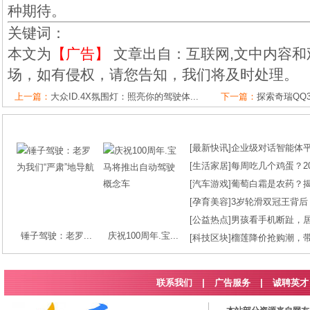
种期待。
关键词：
本文为
【广告】
文章出自：互联网,文中内容和
场，如有侵权，请您告知，我们将及时处理。
上一篇：
大众ID.4X氛围灯：照亮你的驾驶体...
下一篇：
探索奇瑞QQ
[
最新快讯
]
企业级对话智能体平台
[
生活家居
]
每周吃几个鸡蛋？2
[
汽车游戏
]
葡萄白霜是农药？
[
孕育美容
]
3岁轮滑双冠王背后
[
公益热点
]
男孩看手机断趾，
锤子驾驶：老罗...
庆祝100周年.宝...
[
科技区块
]
榴莲降价抢购潮，
联系我们
|
广告服务
|
诚聘英才