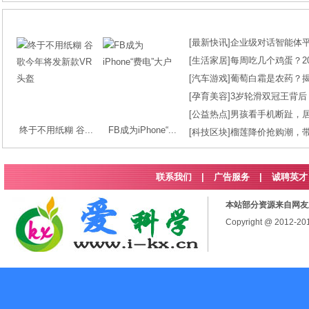
[
最新快讯
]
企业级对话智能体平台
[
生活家居
]
每周吃几个鸡蛋？2
[
汽车游戏
]
葡萄白霜是农药？
[
孕育美容
]
3岁轮滑双冠王背后
[
公益热点
]
男孩看手机断趾，
终于不用纸糊 谷...
FB成为iPhone“...
[
科技区块
]
榴莲降价抢购潮，
联系我们
|
广告服务
|
诚聘英才
本站部分资源来自网友
Copyright @ 2012-2