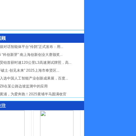
回顾
级对话智能体平台“伶鹊”正式发布：用...
26 “科创新芽” 南上海创新创业大赛颁奖...
昊铂首获时速120公里L3高速测试牌照，高...
芽破土·创见未来” 2025上海市奉贤区...
入选中国人工智能产业创新成果展，百度...
Z8在某公路边坡监测中的应用
黄浦，为爱奔跑！2025黄埔半马圆满收官
关注