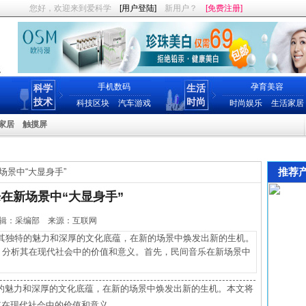
您好，欢迎来到爱科学
[用户登陆]
新用户？
[免费注册]
手机数码
孕育美容
科学
生活
技术
时尚
科技区块
汽车游戏
时尚娱乐
生活家居
家居
触摸屏
推荐
场景中“大显身手”
在新场景中“大显身手”
11 编辑：采编部 来源：互联网
独特的魅力和深厚的文化底蕴，在新的场景中焕发出新的生机。
”，分析其在现代社会中的价值和意义。首先，民间音乐在新场景中
的魅力和深厚的文化底蕴，在新的场景中焕发出新的生机。本文将
其在现代社会中的价值和意义。