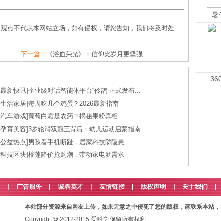
暑
和观点不代表本网站立场，如有侵权，请您告知，我们将及时处
下一篇：
《浴血荣光》：信仰比岁月更坚强
36
[
最新快讯
]
企业级对话智能体平台“伶鹊”正式发布...
[
生活家居
]
每周吃几个鸡蛋？2026最新指南
[
汽车游戏
]
葡萄白霜是农药？揭秘果粉真相
[
孕育美容
]
3岁轮滑双冠王背后：幼儿运动启蒙指南
[
公益热点
]
男孩看手机断趾，居家科技防隐患
[
科技区块
]
榴莲降价抢购潮，带动家电新需求
们
|
广告服务
|
诚聘英才
|
友情链接
|
版权声明
|
关于我们
|
本站部分资源来自网友上传，如果无意之中侵犯了您的版权，请联系本站，
Copyright @ 2012-2015
爱科学
保留所有权利