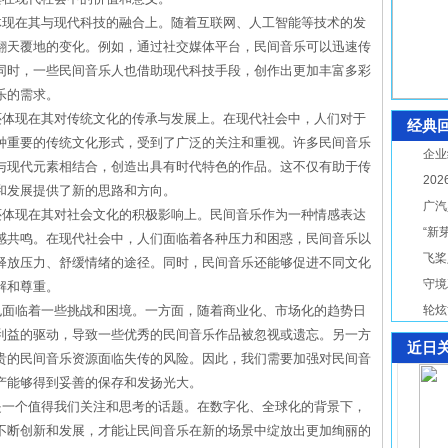
体现在其与现代科技的融合上。随着互联网、人工智能等技术的发
翻天覆地的变化。例如，通过社交媒体平台，民间音乐可以迅速传
同时，一些民间音乐人也借助现代科技手段，创作出更加丰富多彩
乐的需求。
还体现在其对传统文化的传承与发展上。在现代社会中，人们对于
经典
种重要的传统文化形式，受到了广泛的关注和重视。许多民间音乐
企业
与现代元素相结合，创造出具有时代特色的作品。这不仅有助于传
20
和发展提供了新的思路和方向。
广汽
还体现在其对社会文化的积极影响上。民间音乐作为一种情感表达
“新
感共鸣。在现代社会中，人们面临着各种压力和困惑，民间音乐以
飞桨
释放压力、舒缓情绪的途径。同时，民间音乐还能够促进不同文化
守境
解和尊重。
也面临着一些挑战和困境。一方面，随着商业化、市场化的趋势日
轮炫
利益的驱动，导致一些优秀的民间音乐作品被忽视或遗忘。另一方
近日
贵的民间音乐资源面临失传的风险。因此，我们需要加强对民间音
产能够得到妥善的保存和发扬光大。
是一个值得我们关注和思考的话题。在数字化、全球化的背景下，
不断创新和发展，才能让民间音乐在新的场景中绽放出更加绚丽的