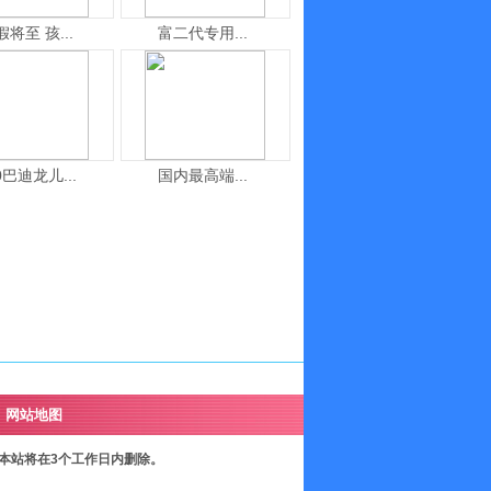
假将至 孩...
富二代专用...
0巴迪龙儿...
国内最高端...
网站地图
本站将在3个工作日内删除。