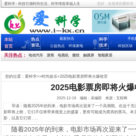
爱科学 - 科技引领时尚生活、科学缔造幸福人生
您好，欢迎来到爱科学
最新快讯
手机
热点
科学
本站
资讯
技术
首页
公益热点
环保家电
科技区块
关注热点：
电动汽车
滚筒
电视机
微软
触摸屏
智能家居
您的位置：
爱科学
>>
时尚娱乐
>
2025电影票房即将火爆收官
2025电影票房即将火
2025-12-19 编辑：采编部 来源：互联网
导读：随着2025年的到来，电影市场再次迎来了一个高潮期。在这个充
影即将上映，它们不仅将带来视觉上的盛宴，更有可能成为票房的黑马。本
影，以及它们背......
随着2025年的到来，电影市场再次迎来了