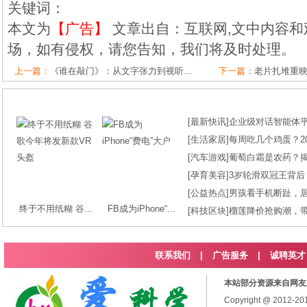
关键词：
本文为
【广告】
文章出自：互联网,文中内容和
场，如有侵权，请您告知，我们将及时处理。
上一篇：
《谁在敲门》：从文字张力到视听...
下一篇：
老片扎堆重
[
最新快讯
]
企业级对话智能体平台
[
生活家居
]
每周吃几个鸡蛋？2
[
汽车游戏
]
葡萄白霜是农药？
[
孕育美容
]
3岁轮滑双冠王背后
[
公益热点
]
男孩看手机断趾，
终于不用纸糊 谷...
FB成为iPhone“...
[
科技区块
]
榴莲降价抢购潮，
联系我们
|
广告服务
|
诚聘英才
本站部分资源来自网友
Copyright @ 2012-2