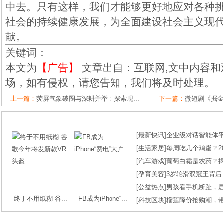
中去。只有这样，我们才能够更好地应对各种
社会的持续健康发展，为全面建设社会主义现
献。
关键词：
本文为
【广告】
文章出自：互联网,文中内容和
场，如有侵权，请您告知，我们将及时处理。
上一篇：
荧屏气象破圈与深耕并举：探索现...
下一篇：
微短剧《掘金
[
最新快讯
]
企业级对话智能体平台
[
生活家居
]
每周吃几个鸡蛋？2
[
汽车游戏
]
葡萄白霜是农药？
[
孕育美容
]
3岁轮滑双冠王背后
[
公益热点
]
男孩看手机断趾，
终于不用纸糊 谷...
FB成为iPhone“...
[
科技区块
]
榴莲降价抢购潮，