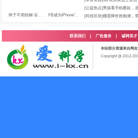
[
公益热点
]
男孩看手机断趾，
终于不用纸糊 谷...
FB成为iPhone“...
[
科技区块
]
榴莲降价抢购潮，
联系我们
|
广告服务
|
诚聘英才
本站部分资源来自网友
Copyright @ 2012-2