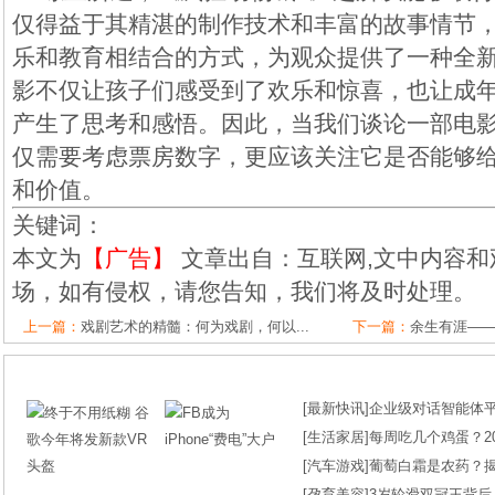
仅得益于其精湛的制作技术和丰富的故事情节
乐和教育相结合的方式，为观众提供了一种全
影不仅让孩子们感受到了欢乐和惊喜，也让成
产生了思考和感悟。因此，当我们谈论一部电
仅需要考虑票房数字，更应该关注它是否能够
和价值。
关键词：
本文为
【广告】
文章出自：互联网,文中内容和
场，如有侵权，请您告知，我们将及时处理。
上一篇：
戏剧艺术的精髓：何为戏剧，何以...
下一篇：
余生有涯——
[
最新快讯
]
企业级对话智能体平台
[
生活家居
]
每周吃几个鸡蛋？2
[
汽车游戏
]
葡萄白霜是农药？
[
孕育美容
]
3岁轮滑双冠王背后