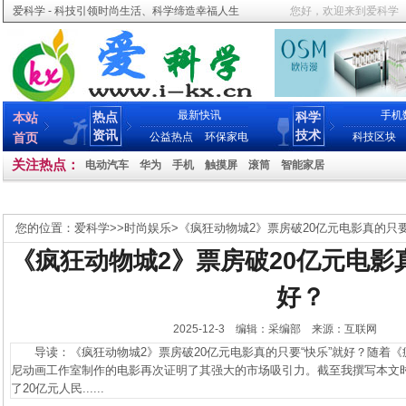
爱科学 - 科技引领时尚生活、科学缔造幸福人生
您好，欢迎来到爱科学
最新快讯
手机
热点
科学
本站
资讯
技术
首页
公益热点
环保家电
科技区块
关注热点：
电动汽车
华为
手机
触摸屏
滚筒
智能家居
您的位置：
爱科学
>>
时尚娱乐
>
《疯狂动物城2》票房破20亿元电影真的只要
《疯狂动物城2》票房破20亿元电影
好？
2025-12-3 编辑：采编部 来源：互联网
导读：《疯狂动物城2》票房破20亿元电影真的只要“快乐”就好？随着《
尼动画工作室制作的电影再次证明了其强大的市场吸引力。截至我撰写本文
了20亿元人民......