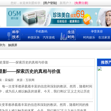
您好，欢迎来到爱科学
[用户登陆]
新用户？
[免费注册]
手机数码
孕育美容
科学
生活
技术
时尚
科技区块
汽车游戏
时尚娱乐
生活家居
华为
触摸屏
推荐
史显影——探索历史的真相与价值
显影——探索历史的真相与价值
0 编辑：采编部 来源：互联网
每一次变革都承载着丰富的信息和深刻的教训。然而，随着时间
中，成为后人难以触及的迷雾。今天，我们将以“正义之光让历史
次变革都承载着丰富的信息和深刻的教训。然而，随着时间的推
成为后人难以触及的迷雾。今天，我们将以“正义之光让历史显