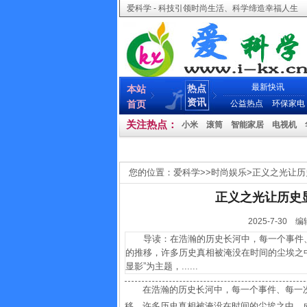
爱科学 - 科技引领时尚生活、科学缔造幸福人生
最新快讯
热点
本站
资讯
首页
公益热点
环保家电
关注热点：
小米
滚筒
智能家居
电视机
您的位置：
爱科学
>>
时尚娱乐
>
正义之光让历
正义之光让历史
2025-7-3
导读：在浩瀚的历史长河中，每一个事件、
的推移，许多历史真相被淹没在时间的尘埃之
显影”为主题，......
在浩瀚的历史长河中，每一个事件、每一
移，许多历史真相被淹没在时间的尘埃之中，