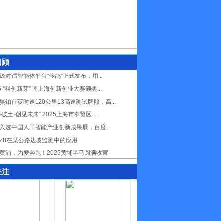
回顾
级对话智能体平台“伶鹊”正式发布：用...
26 “科创新芽” 南上海创新创业大赛颁奖...
昊铂首获时速120公里L3高速测试牌照，高...
芽破土·创见未来” 2025上海市奉贤区...
入选中国人工智能产业创新成果展，百度...
Z8在某公路边坡监测中的应用
黄浦，为爱奔跑！2025黄埔半马圆满收官
关注