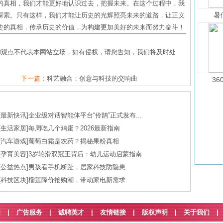
的真相，我们才能更好地认识过去，把握未来。在这个过程中，我
暑
探索。只有这样，我们才能让历史的光辉照亮未来的道路，让正义
史的真相，传承历史的价值，为构建更加美好的未来而努力奋斗！
和观点不代表本网站立场，如有侵权，请您告知，我们将及时处
下一篇：
科艺融合：创意与科技的交响曲
36
[
最新快讯
]
企业级对话智能体平台“伶鹊”正式发布...
[
生活家居
]
每周吃几个鸡蛋？2026最新指南
[
汽车游戏
]
葡萄白霜是农药？揭秘果粉真相
[
孕育美容
]
3岁轮滑双冠王背后：幼儿运动启蒙指南
[
公益热点
]
男孩看手机断趾，居家科技防隐患
[
科技区块
]
榴莲降价抢购潮，带动家电新需求
们
|
广告服务
|
诚聘英才
|
友情链接
|
版权声明
|
关于我们
|