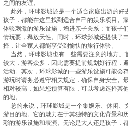
之间的友谊。
此外，环球影城还是一个适合家庭出游的好
孩子，都能在这里找到适合自己的娱乐项目。
体验刺激的游乐设施，增进亲子关系；而孩子
情玩耍，释放天性。同时，环球影城还提供了
择，让全家人都能享受到愉快的旅行体验。
当然，环球影城也有一些需要注意的地方。
较大，游客众多，因此需要提前规划好行程，
活动。其次，环球影城的一些游乐设施可能会
游玩时请务必遵守相关规定，确保自身安全。
相对较高，如果您预算有限，可以考虑选择其
的地。
总的来说，环球影城是一个集娱乐、休闲、
游目的地。它的魅力在于其独特的文化背景和
彩的游乐设施和表演。无论是大人还是孩子，