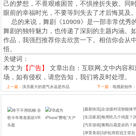
己的梦想，不畏艰难困苦，不惧挫折失败。同
眼前的幸福时光，不要等到失去了才后悔莫及
总的来说，舞剧《10909》是一部非常优秀
舞剧的独特魅力，也传递了深刻的主题内涵。
作品，我强烈推荐你去欣赏一下。相信你会从
悟。
关键词：
本文为
【广告】
文章出自：互联网,文中内容和
场，如有侵权，请您告知，我们将及时处理。
上一篇：
演员最大的底气永远是作品
下一篇：
电视剧创作
[
最新快讯
]
企业级对话智能体平台
[
生活家居
]
每周吃几个鸡蛋？2
[
汽车游戏
]
葡萄白霜是农药？
[
孕育美容
]
3岁轮滑双冠王背后