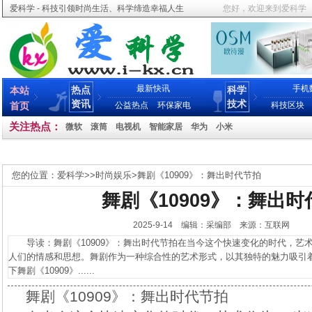
爱科学 - 科技引领时尚生活、科学缔造幸福人生
您好，欢迎来到爱科学
最新快讯
手机
热点
科学
本站
资讯
技术
首页
公益热点
环保家电
科技区块
关注热点：
微软
滚筒
电视机
智能家居
华为
小米
您的位置：
爱科学
>>
时尚娱乐
>
舞剧《10909》：舞出时代节拍
舞剧《10909》：舞出时
2025-9-14 编辑：采编部 来源：互联网
导读：舞剧《10909》：舞出时代节拍在当今这个快速变化的时代，艺
人们的情感和思想。舞剧作为一种综合性的艺术形式，以其独特的魅力吸引
下舞剧《10909》......
舞剧《10909》：舞出时代节拍