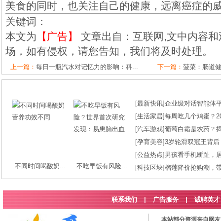
美食的同时，也关注自己的健康，远离癌症的
关键词：
本文为
【广告】
文章出自：互联网,文中内容和
场，如有侵权，请您告知，我们将及时处理。
上一篇：
每日一瓶汽水对记忆力的影响：科...
下一篇：
菠菜：肠道
[
最新快讯
]
企业级对话智能体平台
[
生活家居
]
每周吃几个鸡蛋？2
[
汽车游戏
]
葡萄白霜是农药？
[
孕育美容
]
3岁轮滑双冠王背后
[
公益热点
]
男孩看手机断趾，
不同时间喝酸奶...
不吃早饭有风险...
[
科技区块
]
榴莲降价抢购潮，
联系我们
|
广告服务
|
诚聘英才
本站部分资源来自网友