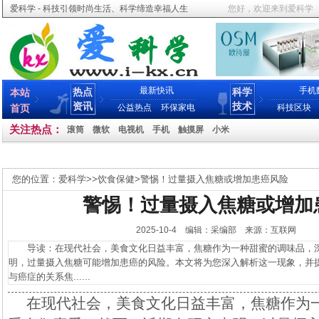
爱科学 - 科技引领时尚生活、科学缔造幸福人生
您好，欢迎来到爱科学
最新快讯
手机
热点
科学
本站
资讯
技术
首页
公益热点
环保家电
科技区块
关注热点：
滚筒
微软
电视机
手机
触摸屏
小米
您的位置：
爱科学
>>
饮食保健
>
警惕！过量摄入焦糖或增加患癌风险
警惕！过量摄入焦糖或增加
2025-10-4 编辑：采编部 来源：互联网
导读：在现代社会，美食文化日益丰富，焦糖作为一种甜蜜的调味品，深
明，过量摄入焦糖可能增加患癌的风险。本文将为您深入解析这一现象，并
与癌症的关系焦......
在现代社会，美食文化日益丰富，焦糖作为