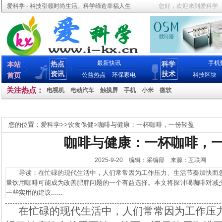
爱科学 - 科技引领时尚生活、科学缔造幸福人生
您好，欢迎来到爱科学
最新快讯
手机
热点
科学
本站
资讯
技术
首页
公益热点
环保家电
科技区块
关注热点：
电视机
电动汽车
触摸屏
手机
小米
微软
您的位置：
爱科学
>>
饮食保健
>
咖啡与健康：一杯咖啡，一份轻盈
咖啡与健康：一杯咖啡，
2025-9-20 编辑：采编部 来源：互联网
导读：在忙碌的现代生活中，人们常常因为工作压力、生活节奏加快而忽
量饮用咖啡可能成为改善肥胖问题的一个有益选择。本文将探讨喝咖啡对减
一些实用的建议......
在忙碌的现代生活中，人们常常因为工作压