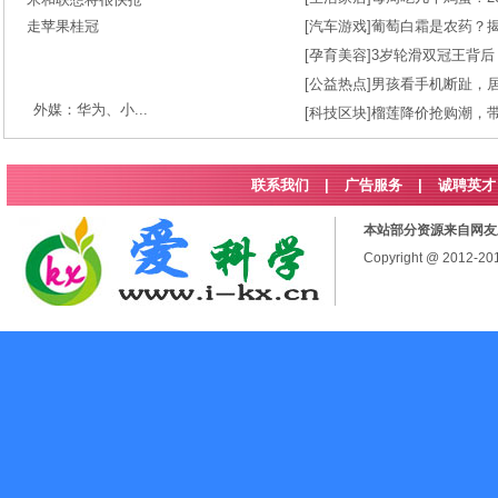
[
汽车游戏
]
葡萄白霜是农药？
[
孕育美容
]
3岁轮滑双冠王背后
[
公益热点
]
男孩看手机断趾，
外媒：华为、小...
[
科技区块
]
榴莲降价抢购潮，
联系我们
|
广告服务
|
诚聘英才
本站部分资源来自网友
Copyright @ 2012-2