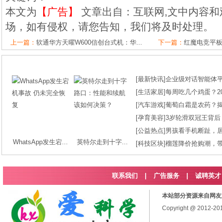
本文为
【广告】
文章出自：互联网,文中内容和
场，如有侵权，请您告知，我们将及时处理。
上一篇：
软通华方天曜W600信创台式机：华...
下一篇：
红魔电竞平板3
[
最新快讯
]
企业级对话智能体平台
[
生活家居
]
每周吃几个鸡蛋？2
[
汽车游戏
]
葡萄白霜是农药？
[
孕育美容
]
3岁轮滑双冠王背后
[
公益热点
]
男孩看手机断趾，
WhatsApp发生宕...
英特尔走到十字...
[
科技区块
]
榴莲降价抢购潮，
联系我们
|
广告服务
|
诚聘英才
本站部分资源来自网友
Copyright @ 2012-2