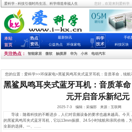
爱科学 - 科技引领时尚生活、科学缔造幸福人生
您好，欢迎来到爱科学
最新快讯
手机
热点
科学
本站
资讯
技术
首页
公益热点
环保家电
科技区块
关注热点：
智能家居
微软
触摸屏
华为
小米
电动汽车
您的位置：
爱科学
>>
环保家电
>
黑鲨凤鸣耳夹式蓝牙耳机：音质革命，续航革
黑鲨凤鸣耳夹式蓝牙耳机：音质革命，
元开启音乐新纪元
2025-7-3 编辑：采编部 来源：互联网
导读：随着科技的不断进步，人们对音频设备的要求也越来越高。今天，
的黑鲨凤鸣耳夹式蓝牙耳机，它以13mm振膜、24.5小时续航和亲民价格
全新的选择。一、......