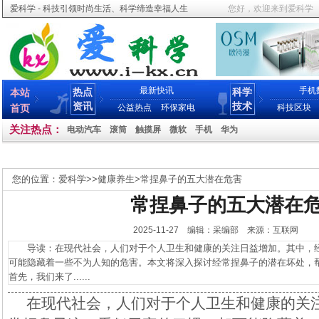
爱科学 - 科技引领时尚生活、科学缔造幸福人生
您好，欢迎来到爱科学
最新快讯
手机
热点
科学
本站
资讯
技术
首页
公益热点
环保家电
科技区块
关注热点：
电动汽车
滚筒
触摸屏
微软
手机
华为
您的位置：
爱科学
>>
健康养生
>
常捏鼻子的五大潜在危害
常捏鼻子的五大潜在
2025-11-27 编辑：采编部 来源：互联网
导读：在现代社会，人们对于个人卫生和健康的关注日益增加。其中，经
可能隐藏着一些不为人知的危害。本文将深入探讨经常捏鼻子的潜在坏处，
首先，我们来了......
在现代社会，人们对于个人卫生和健康的关