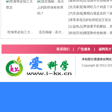
[
最新快讯
]
企业级对话智能体平台
[
生活家居
]
每周吃几个鸡蛋？2
[
汽车游戏
]
葡萄白霜是农药？
[
孕育美容
]
3岁轮滑双冠王背后
[
公益热点
]
男孩看手机断趾，
吃海带必知三大...
流言揭秘：高大...
[
科技区块
]
榴莲降价抢购潮，
联系我们
|
广告服务
|
诚聘英才
本站部分资源来自网友
Copyright @ 2012-2