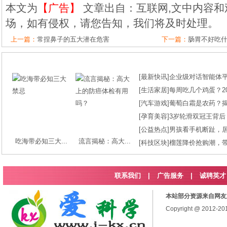
本文为
【广告】
文章出自：互联网,文中内容和
场，如有侵权，请您告知，我们将及时处理。
上一篇：
常捏鼻子的五大潜在危害
下一篇：
肠胃不好吃
[
最新快讯
]
企业级对话智能体平台
[
生活家居
]
每周吃几个鸡蛋？2
[
汽车游戏
]
葡萄白霜是农药？
[
孕育美容
]
3岁轮滑双冠王背后
[
公益热点
]
男孩看手机断趾，
吃海带必知三大...
流言揭秘：高大...
[
科技区块
]
榴莲降价抢购潮，
联系我们
|
广告服务
|
诚聘英才
本站部分资源来自网友
Copyright @ 2012-2