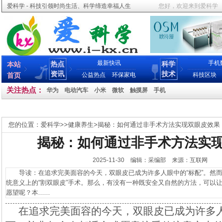
爱科学 - 科技引领时尚生活、科学缔造幸福人生
您好，欢迎来到爱科学
最新快讯
手机
热点
科学
本站
资讯
技术
首页
公益热点
环保家电
科技区块
关注热点：
华为
电动汽车
小米
微软
触摸屏
手机
您的位置：
爱科学
>>
健康养生
>
揭秘：如何通过非手术方法实现双眼皮效果
揭秘：如何通过非手术方法实
2025-11-30 编辑：采编部 来源：互联网
导读：在追求完美面容的今天，双眼皮已成为许多人眼中的“标配”。然而
统意义上的“割双眼皮”手术。那么，有没有一种既安全又自然的方法，可以
愿望呢？本......
在追求完美面容的今天，双眼皮已成为许多人