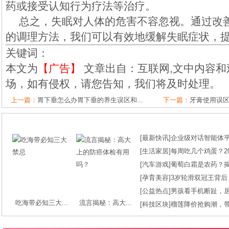
药或接受认知行为疗法等治疗。
总之，失眠对人体的危害不容忽视。通过改
的调理方法，我们可以有效地缓解失眠症状，
关键词：
本文为
【广告】
文章出自：互联网,文中内容和
场，如有侵权，请您告知，我们将及时处理。
上一篇：
胃下垂怎么办胃下垂的养生误区和...
下一篇：
牙膏使用误区
[
最新快讯
]
企业级对话智能体平台
[
生活家居
]
每周吃几个鸡蛋？2
[
汽车游戏
]
葡萄白霜是农药？
[
孕育美容
]
3岁轮滑双冠王背后
[
公益热点
]
男孩看手机断趾，
吃海带必知三大...
流言揭秘：高大...
[
科技区块
]
榴莲降价抢购潮，