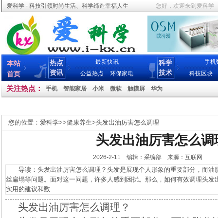
爱科学 - 科技引领时尚生活、科学缔造幸福人生
您好，欢迎来到爱科学
最新快讯
手机
热点
科学
本站
资讯
技术
首页
公益热点
环保家电
科技区块
关注热点：
手机
智能家居
小米
微软
触摸屏
华为
您的位置：
爱科学
>>
健康养生
>
头发出油厉害怎么调理
头发出油厉害怎么调
2026-2-11 编辑：采编部 来源：互联网
导读：头发出油厉害怎么调理？头发是展现个人形象的重要部分，而油脂
丝扁塌等问题。面对这一问题，许多人感到困扰。那么，如何有效调理头发
实用的建议和数......
头发出油厉害怎么调理？