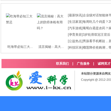
[
最新快讯
]
企业级对话智能体平台
[
生活家居
]
每周吃几个鸡蛋？2
[
汽车游戏
]
葡萄白霜是农药？
[
孕育美容
]
3岁轮滑双冠王背后
[
公益热点
]
男孩看手机断趾，
吃海带必知三大...
流言揭秘：高大...
[
科技区块
]
榴莲降价抢购潮，
联系我们
|
广告服务
|
诚聘英才
本站部分资源来自网友
Copyright @ 2012-2