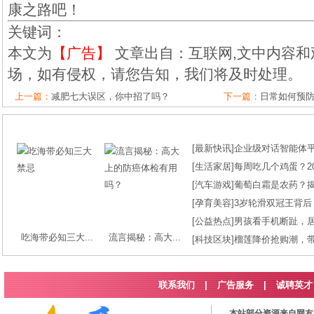
康之路吧！
关键词：
本文为
【广告】
文章出自：互联网,文中内容和
场，如有侵权，请您告知，我们将及时处理。
上一篇：
减肥七大误区，你中招了吗？
下一篇：
日常如何预
[
最新快讯
]
企业级对话智能体平台
[
生活家居
]
每周吃几个鸡蛋？2
[
汽车游戏
]
葡萄白霜是农药？
[
孕育美容
]
3岁轮滑双冠王背后
[
公益热点
]
男孩看手机断趾，
吃海带必知三大...
流言揭秘：高大...
[
科技区块
]
榴莲降价抢购潮，
联系我们
|
广告服务
|
诚聘英才
本站部分资源来自网友