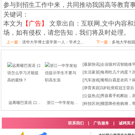
参与到招生工作中来，共同推动我国高等教育
关键词：
本文为
【广告】
文章出自：互联网,文中内容和
场，如有侵权，请您告知，我们将及时处理。
上一篇：
清华大学博士退学第一人：学术之...
下一篇：
多地大学校园
[
最新快讯
]
企业级对话智能体平台
[
生活家居
]
每周吃几个鸡蛋？2
[
汽车游戏
]
葡萄白霜是农药？
[
孕育美容
]
3岁轮滑双冠王背后
[
公益热点
]
男孩看手机断趾，
远离哑巴英语 口...
浙江一中学发短...
[
科技区块
]
榴莲降价抢购潮，
联系我们
|
广告服务
|
诚聘英才