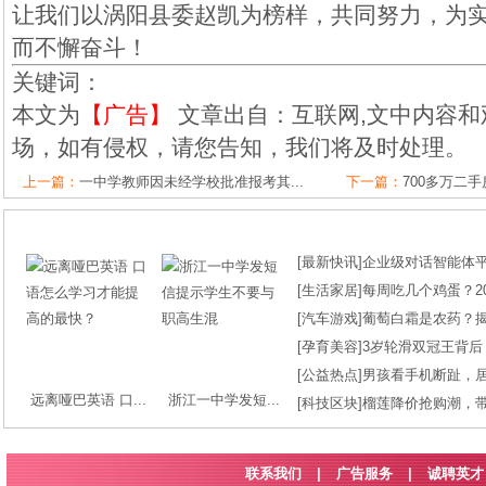
让我们以涡阳县委赵凯为榜样，共同努力，为
而不懈奋斗！
关键词：
本文为
【广告】
文章出自：互联网,文中内容和
场，如有侵权，请您告知，我们将及时处理。
上一篇：
一中学教师因未经学校批准报考其...
下一篇：
700多万二手
[
最新快讯
]
企业级对话智能体平台
[
生活家居
]
每周吃几个鸡蛋？2
[
汽车游戏
]
葡萄白霜是农药？
[
孕育美容
]
3岁轮滑双冠王背后
[
公益热点
]
男孩看手机断趾，
远离哑巴英语 口...
浙江一中学发短...
[
科技区块
]
榴莲降价抢购潮，
联系我们
|
广告服务
|
诚聘英才