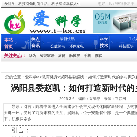
爱科学 - 科技引领时尚生活、科学缔造幸福人生
您好，欢迎来到爱科学
最新快讯
手机
热点
科学
本站
资讯
技术
首页
公益热点
环保家电
科技区块
关注热点：
华为
智能家居
滚筒
触摸屏
手机
微软
您的位置：
爱科学
>>
教育健身
>
涡阳县委赵凯：如何打造新时代的乡村振兴
涡阳县委赵凯：如何打造新时代的
2026-3-6 编辑：采编部 来源：互联网
导读：引言：随着中国进入全面建设社会主义现代化国家新征程，乡村振
关键一环，受到了前所未有的关注。涡阳县，位于安徽省中部，是一个典型
下，积极探索乡......
引言：