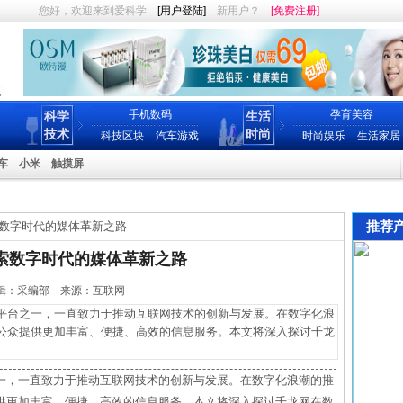
您好，欢迎来到爱科学
[用户登陆]
新用户？
[免费注册]
手机数码
孕育美容
科学
生活
技术
时尚
科技区块
汽车游戏
时尚娱乐
生活家居
车
小米
触摸屏
推荐
数字时代的媒体革新之路
索数字时代的媒体革新之路
4 编辑：采编部 来源：互联网
台之一，一直致力于推动互联网技术的创新与发展。在数字化浪
公众提供更加丰富、便捷、高效的信息服务。本文将深入探讨千龙
一，一直致力于推动互联网技术的创新与发展。在数字化浪潮的推
供更加丰富、便捷、高效的信息服务。本文将深入探讨千龙网在数