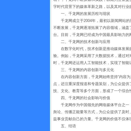
字时代背景下的媒体革新之路，以及其对行业
一、千龙网的发展历程与现状
千龙网成立于2004年，最初以新闻网站
不断发展，千龙网逐渐拓展了内容领域，涵盖
台。目前，千龙网已经成为中国最具影响力的
二、千龙网的技术创新与应用
在数字化时代，技术创新是推动媒体发展
验。例如，千龙网采用了大数据技术，通过对
时，千龙网还运用人工智能技术，实现了智能
三、千龙网的内容创新与多元化
在内容创新方面，千龙网始终坚持“内容为
点，还注重深度报道和专题策划，为公众提供
技、文化、教育等多个方面，形成了一个综合
四、千龙网的社会影响与价值
千龙网作为中国领先的网络媒体平台之一
舆论、传播正能量等方式，为公众提供了及时
益事业贡献自己的力量。千龙网的价值不仅体
五、结语