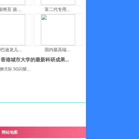
假将至 孩...
富二代专用...
0巴迪龙儿...
国内最高端...
香港城市大学的最新科研成果...
舞天际 5G闪耀...
网站地图