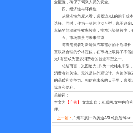
全配置，确保了驾乘人员的安全。
四、经济性与环保性
从经济性角度来看，岚图追光L的购车成本相
选择。同时，作为一款纯电动车型，岚图追光
车辆的能源转换效率较高，排放污染物较少，
五、市场前景与未来展望
随着消费者对新能源汽车需求的不断增长
置以及合理的价格定位，在市场上取得了不俗
光L有望成为更多消费者的首选车型之一。
总结而言，岚图追光L作为一款纯电车型
消费者的关注。无论是从外观设计、内饰体验
的品质和竞争力。相信在未来的日子里，岚图
惊喜和便利。
关键词：
本文为
【广告】
文章出自：互联网,文中内容
理。
上一篇：
广州车展|一汽奥迪A5L乾崑智驾&r..