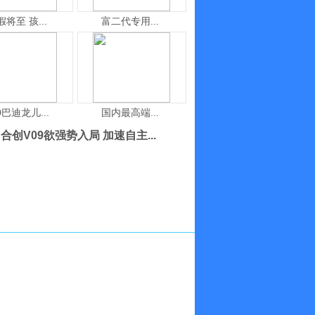
假将至 孩...
富二代专用...
0巴迪龙儿...
国内最高端...
合创V09欲强势入局 加速自主...