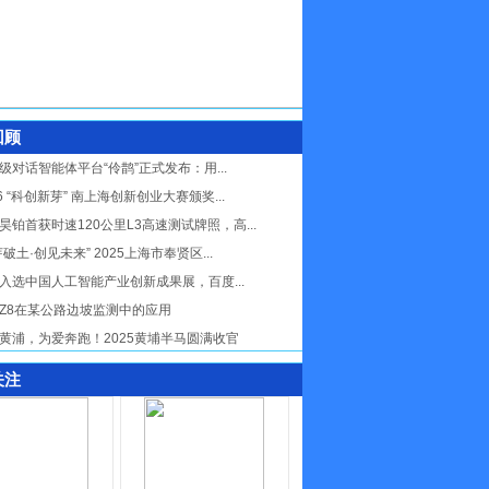
回顾
级对话智能体平台“伶鹊”正式发布：用...
26 “科创新芽” 南上海创新创业大赛颁奖...
昊铂首获时速120公里L3高速测试牌照，高...
芽破土·创见未来” 2025上海市奉贤区...
入选中国人工智能产业创新成果展，百度...
Z8在某公路边坡监测中的应用
黄浦，为爱奔跑！2025黄埔半马圆满收官
关注