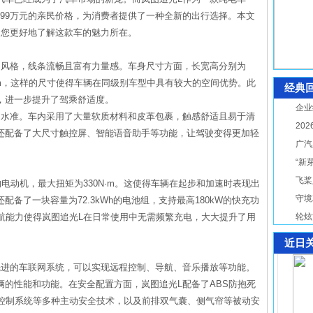
30.99万元的亲民价格，为消费者提供了一种全新的出行选择。本文
助您更好地了解这款车的魅力所在。
的风格，线条流畅且富有力量感。车身尺寸方面，长宽高分别为
2915mm，这样的尺寸使得车辆在同级别车型中具有较大的空间优势。此
经典
，进一步提升了驾乘舒适度。
企业
的水准。车内采用了大量软质材料和皮革包裹，触感舒适且易于清
20
还配备了大尺寸触控屏、智能语音助手等功能，让驾驶变得更加轻
广汽
“新
飞桨
的电动机，最大扭矩为330N·m。这使得车辆在起步和加速时表现出
守境
备了一块容量为72.3kWh的电池组，支持最高180kW的快充功
的续航能力使得岚图追光L在日常使用中无需频繁充电，大大提升了用
轮炫
近日
先进的车联网系统，可以实现远程控制、导航、音乐播放等功能。
辆的性能和功能。在安全配置方面，岚图追光L配备了ABS防抱死
力控制系统等多种主动安全技术，以及前排双气囊、侧气帘等被动安