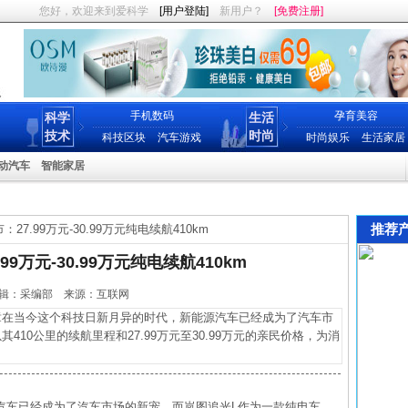
您好，欢迎来到爱科学
[用户登陆]
新用户？
[免费注册]
手机数码
孕育美容
科学
生活
技术
时尚
科技区块
汽车游戏
时尚娱乐
生活家居
动汽车
智能家居
推荐
27.99万元-30.99万元纯电续航410km
99万元-30.99万元纯电续航410km
13 编辑：采编部 来源：互联网
在当今这个科技日新月异的时代，新能源汽车已经成为了汽车市
10公里的续航里程和27.99万元至30.99万元的亲民价格，为消
汽车已经成为了汽车市场的新宠。而岚图追光L作为一款纯电车