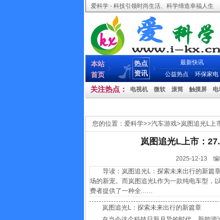
爱科学 - 科技引领时尚生活、科学缔造幸福人生
最新快讯
热点
本站
资讯
首页
公益热点
环保家电
关注热点：
电视机
微软
滚筒
触摸屏
电
您的位置：
爱科学
>>
汽车游戏
>
岚图追光L上市：
岚图追光L上市：27.
2025-12-
导读：岚图追光L：探索未来出行的新篇章
场的新宠。而岚图追光L作为一款纯电车型，以其4
费者提供了一种全......
岚图追光L：探索未来出行的新篇章
在当今这个科技日新月异的时代，新能源