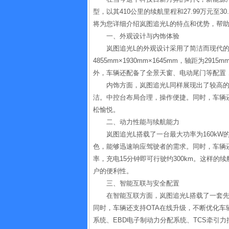
型，以其410公里的续航里程和27.99万元至
将为您详细介绍岚图追光L的特点和优势，帮
一、外观设计与内饰体验
岚图追光L的外观设计采用了简洁而现代
4855mm×1930mm×1645mm，轴距为
外，车辆还配备了全景天窗、电动尾门等配置
内饰方面，岚图追光L同样展现出了较高
洁。中控台布局合理，操作便捷。同时，车辆
松愉悦。
二、动力性能与续航能力
岚图追光L搭载了一台最大功率为160kW
色，能够迅速响应驾驶者的需求。同时，车辆还配
率，充电15分钟即可行驶约300km。这样
户的便利性。
三、智能互联与安全配置
在智能互联方面，岚图追光L搭载了一套
同时，车辆还支持OTA在线升级，不断优化车
系统、EBD电子制动力分配系统、TCS牵引