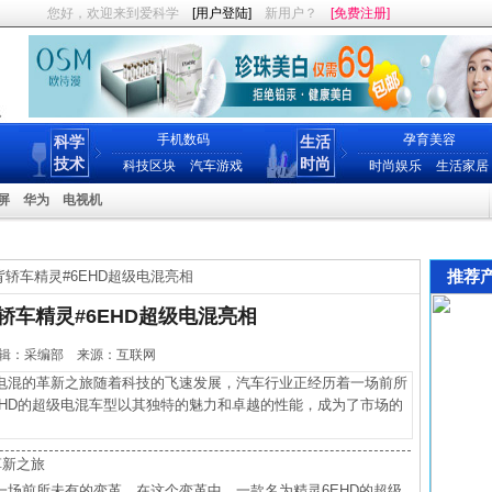
您好，欢迎来到爱科学
[用户登陆]
新用户？
[免费注册]
手机数码
孕育美容
科学
生活
技术
时尚
科技区块
汽车游戏
时尚娱乐
生活家居
屏
华为
电视机
推荐
掀背轿车精灵#6EHD超级电混亮相
背轿车精灵#6EHD超级电混亮相
13 编辑：采编部 来源：互联网
电混的革新之旅随着科技的飞速发展，汽车行业正经历着一场前所
EHD的超级电混车型以其独特的魅力和卓越的性能，成为了市场的
革新之旅
场前所未有的变革。在这个变革中，一款名为精灵6EHD的超级