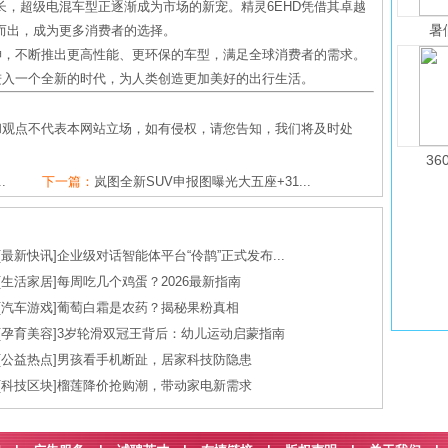
，超级电混车型正逐渐成为市场的新宠。精灵6EHD凭借其卓越
暑
而出，成为更多消费者的选择。
神，不断推出更高性能、更环保的车型，满足全球消费者的需求。
进入一个全新的时代，为人类创造更加美好的出行生活。
和观点不代表本网站立场，如有侵权，请您告知，我们将及时处
36
.
下一篇：
岚图全新SUV申报图曝光大五座+31...
[
最新快讯
]
企业级对话智能体平台“伶鹊”正式发布...
[
生活家居
]
每周吃几个鸡蛋？2026最新指南
[
汽车游戏
]
葡萄白霜是农药？揭秘果粉真相
[
孕育美容
]
3岁轮滑双冠王背后：幼儿运动启蒙指南
[
公益热点
]
男孩看手机断趾，居家科技防隐患
[
科技区块
]
榴莲降价抢购潮，带动家电新需求