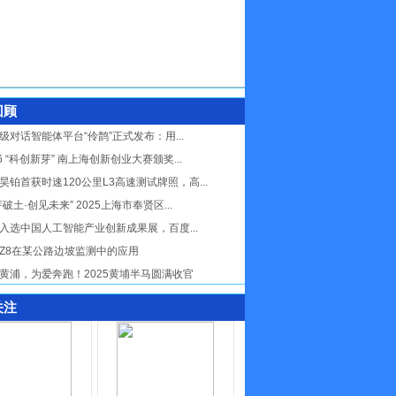
回顾
级对话智能体平台“伶鹊”正式发布：用...
26 “科创新芽” 南上海创新创业大赛颁奖...
昊铂首获时速120公里L3高速测试牌照，高...
芽破土·创见未来” 2025上海市奉贤区...
入选中国人工智能产业创新成果展，百度...
Z8在某公路边坡监测中的应用
黄浦，为爱奔跑！2025黄埔半马圆满收官
关注