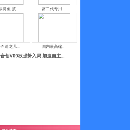
假将至 孩...
富二代专用...
0巴迪龙儿...
国内最高端...
合创V09欲强势入局 加速自主...