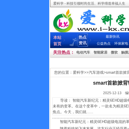
爱科学 - 科技引领时尚生活、科学缔造幸福人生
最新快讯
热点
本站
资讯
首页
公益热点
环保家电
关注热点：
电动汽车
智能家居
微软
触摸
您的位置：
爱科学
>>
汽车游戏
>
smart首款
smart首款掀
2025-12-
导读： 智能汽车新纪元：精灵6EHD超级
未有的变革。在这个变革中，一款名为精灵6
焦点。今天，我们就......
智能汽车新纪元：精灵6EHD超级电混的
随着科技的飞速发展，汽车行业正经历着一