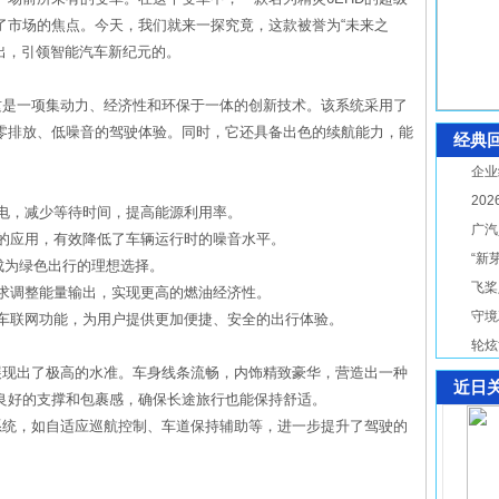
了市场的焦点。今天，我们就来一探究竟，这款被誉为“未来之
而出，引领智能汽车新纪元的。
这是一项集动力、经济性和环保于一体的创新技术。该系统采用了
零排放、低噪音的驾驶体验。同时，它还具备出色的续航能力，能
经典
企业
20
充电，减少等待时间，提高能源利用率。
广汽
料的应用，有效降低了车辆运行时的噪音水平。
“新
D成为绿色出行的理想选择。
飞桨
需求调整能量输出，实现更高的燃油经济性。
守境
和车联网功能，为用户提供更加便捷、安全的出行体验。
轮炫
展现出了极高的水准。车身线条流畅，内饰精致豪华，营造出一种
近日
良好的支撑和包裹感，确保长途旅行也能保持舒适。
系统，如自适应巡航控制、车道保持辅助等，进一步提升了驾驶的