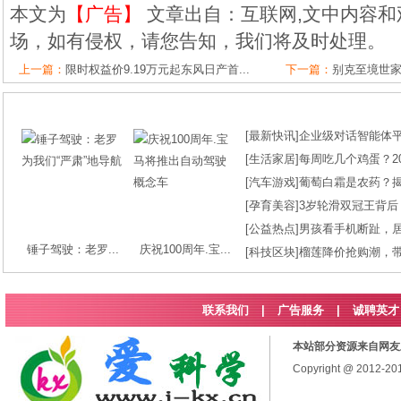
本文为
【广告】
文章出自：互联网,文中内容和
场，如有侵权，请您告知，我们将及时处理。
上一篇：
限时权益价9.19万元起东风日产首...
下一篇：
别克至境世家M
[
最新快讯
]
企业级对话智能体平台
[
生活家居
]
每周吃几个鸡蛋？2
[
汽车游戏
]
葡萄白霜是农药？
[
孕育美容
]
3岁轮滑双冠王背后
[
公益热点
]
男孩看手机断趾，
锤子驾驶：老罗...
庆祝100周年.宝...
[
科技区块
]
榴莲降价抢购潮，
联系我们
|
广告服务
|
诚聘英才
本站部分资源来自网友
Copyright @ 2012-2