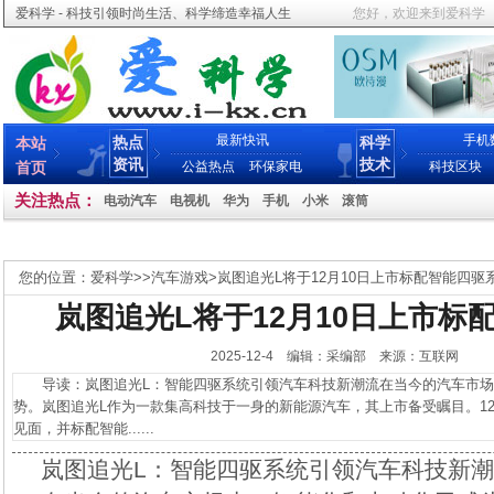
爱科学 - 科技引领时尚生活、科学缔造幸福人生
您好，欢迎来到爱科学
最新快讯
手机
热点
科学
本站
资讯
技术
首页
公益热点
环保家电
科技区块
关注热点：
电动汽车
电视机
华为
手机
小米
滚筒
您的位置：
爱科学
>>
汽车游戏
>
岚图追光L将于12月10日上市标配智能四驱
岚图追光L将于12月10日上市标
2025-12-4 编辑：采编部 来源：互联网
导读：岚图追光L：智能四驱系统引领汽车科技新潮流在当今的汽车市场
势。岚图追光L作为一款集高科技于一身的新能源汽车，其上市备受瞩目。12
见面，并标配智能......
岚图追光L：智能四驱系统引领汽车科技新