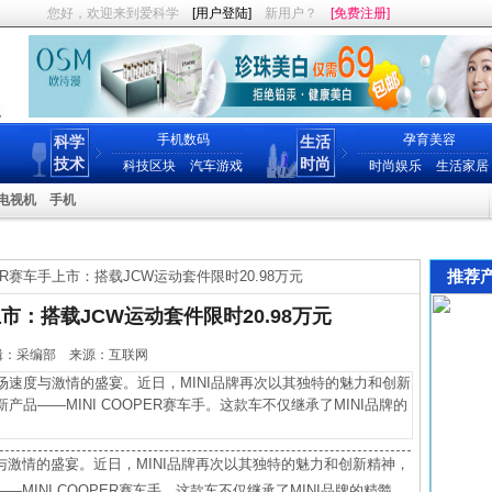
您好，欢迎来到爱科学
[用户登陆]
新用户？
[免费注册]
手机数码
孕育美容
科学
生活
技术
时尚
科技区块
汽车游戏
时尚娱乐
生活家居
电视机
手机
推荐
OPER赛车手上市：搭载JCW运动套件限时20.98万元
手上市：搭载JCW运动套件限时20.98万元
7 编辑：采编部 来源：互联网
度与激情的盛宴。近日，MINI品牌再次以其独特的魅力和创新
品——MINI COOPER赛车手。这款车不仅继承了MINI品牌的
激情的盛宴。近日，MINI品牌再次以其独特的魅力和创新精神，
INI COOPER赛车手。这款车不仅继承了MINI品牌的精髓，