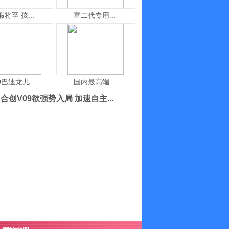
假将至 孩...
富二代专用...
0巴迪龙儿...
国内最高端...
合创V09欲强势入局 加速自主...