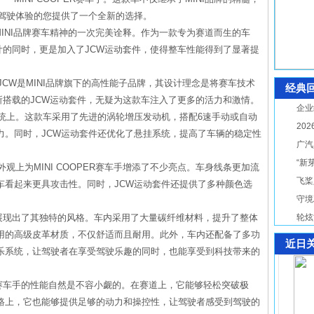
致驾驶体验的您提供了一个全新的选择。
是对MINI品牌赛车精神的一次完美诠释。作为一款专为赛道而生的车
典设计的同时，更是加入了JCW运动套件，使得整车性能得到了显著提
JCW是MINI品牌旗下的高性能子品牌，其设计理念是将赛车技术
经典
车手所搭载的JCW运动套件，无疑为这款车注入了更多的活力和激情。
企业
系统上。这款车采用了先进的涡轮增压发动机，搭配6速手动或自动
20
力。同时，JCW运动套件还优化了悬挂系统，提高了车辆的稳定性
广汽
。
“新
观上为MINI COOPER赛车手增添了不少亮点。车身线条更加流
飞桨
车看起来更具攻击性。同时，JCW运动套件还提供了多种颜色选
守境
同样展现出了其独特的风格。车内采用了大量碳纤维材料，提升了整体
轮炫
用的高级皮革材质，不仅舒适而且耐用。此外，车内还配备了多功
近日
乐系统，让驾驶者在享受驾驶乐趣的同时，也能享受到科技带来的
ER赛车手的性能自然是不容小觑的。在赛道上，它能够轻松突破极
路上，它也能够提供足够的动力和操控性，让驾驶者感受到驾驶的