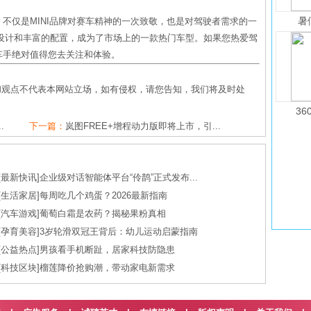
暑
上市，不仅是MINI品牌对赛车精神的一次致敬，也是对驾驶者需求的一
设计和丰富的配置，成为了市场上的一款热门车型。如果您热爱驾
赛车手绝对值得您去关注和体验。
和观点不代表本网站立场，如有侵权，请您告知，我们将及时处
36
.
下一篇：
岚图FREE+增程动力版即将上市，引...
[
最新快讯
]
企业级对话智能体平台“伶鹊”正式发布...
[
生活家居
]
每周吃几个鸡蛋？2026最新指南
[
汽车游戏
]
葡萄白霜是农药？揭秘果粉真相
[
孕育美容
]
3岁轮滑双冠王背后：幼儿运动启蒙指南
[
公益热点
]
男孩看手机断趾，居家科技防隐患
[
科技区块
]
榴莲降价抢购潮，带动家电新需求