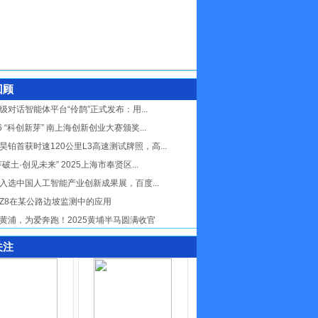
回顾
级对话智能体平台“伶鹊”正式发布：用...
26 “科创新芽” 南上海创新创业大赛颁奖...
昊铂首获时速120公里L3高速测试牌照，高...
芽破土·创见未来” 2025上海市奉贤区...
入选中国人工智能产业创新成果展，百度...
Z8在某公路边坡监测中的应用
黄浦，为爱奔跑！2025黄埔半马圆满收官
关注