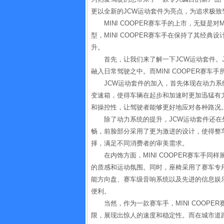
更以全新的JCW运动套件为亮点，为追求极
MINI COOPER赛车手的上市，无疑
型，MINI COOPER赛车手在保持了其经
升。
首先，让我们来了解一下JCW运动套件。
融入日常驾驶之中。而MINI COOPER赛
JCW运动套件的加入，首先体现在动力
变速箱，使得车辆在起步和加速时更加迅猛有
和操控性，让驾驶者能够更好地应对各种路况
除了动力系统的提升，JCW运动套件还在外
畅，前脸部分采用了更为激进的设计，使得整
择，满足不同消费者的审美需求。
在内饰方面，MINI COOPER赛车手
的质感和运动氛围。同时，座椅采用了赛车专
能方向盘、赛车级音响系统以及先进的信息娱
便利。
当然，作为一款赛车手，MINI COOP
限，展现出惊人的速度和稳定性。而在城市道