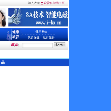
加入收藏
设爱科学为主页
健康养生
健康
教育
饮食保健
教育健身
产品