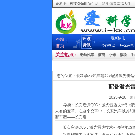
爱科学 - 科技引领时尚生活、科学缔造幸福人生
最新快讯
热点
本站
资讯
首页
公益热点
环保家电
关注热点：
电动汽车
滚筒
小米
微软
手
您的位置：
爱科学
>>
汽车游戏
>
配备激光雷达
配备激光雷
2025-9-2
导读：长安启源Q05：激光雷达技术引领智
未有的变革。在这个变革中，长安汽车以其前
新车型——长安启......
长安启源Q05：激光雷达技术引领智能驾
随着科技的飞速发展，汽车产业正经历着