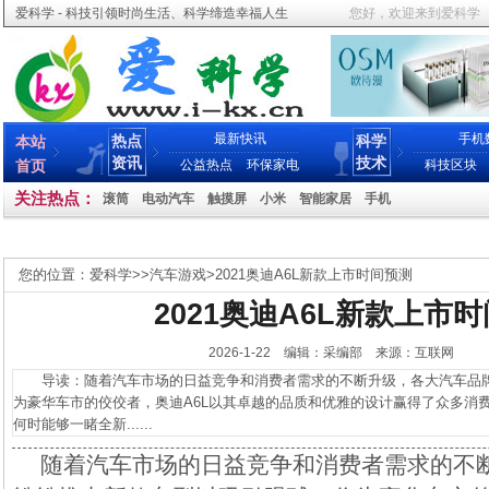
爱科学 - 科技引领时尚生活、科学缔造幸福人生
您好，欢迎来到爱科学
最新快讯
手机
热点
科学
本站
资讯
技术
首页
公益热点
环保家电
科技区块
关注热点：
滚筒
电动汽车
触摸屏
小米
智能家居
手机
您的位置：
爱科学
>>
汽车游戏
>
2021奥迪A6L新款上市时间预测
2021奥迪A6L新款上市
2026-1-22 编辑：采编部 来源：互联网
导读：随着汽车市场的日益竞争和消费者需求的不断升级，各大汽车品牌
为豪华车市的佼佼者，奥迪A6L以其卓越的品质和优雅的设计赢得了众多消费
何时能够一睹全新......
随着汽车市场的日益竞争和消费者需求的不