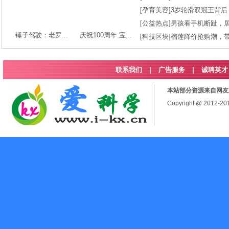
[
孕育美容
]
3岁轮滑双冠王背后
[
公益热点
]
男孩看手机断趾，
锤子驾驶：老罗...
庆祝100周年.宝...
[
科技区块
]
榴莲降价抢购潮，
联系我们
|
广告服务
|
诚聘英才
本站部分资源来自网友
Copyright @ 2012-2