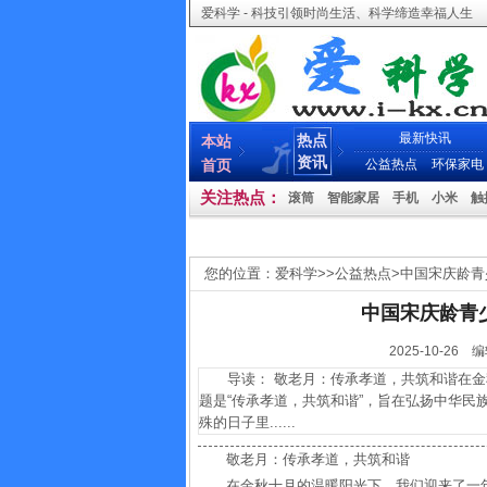
爱科学 - 科技引领时尚生活、科学缔造幸福人生
最新快讯
热点
本站
资讯
首页
公益热点
环保家电
关注热点：
滚筒
智能家居
手机
小米
触
您的位置：
爱科学
>>
公益热点
>
中国宋庆龄青
中国宋庆龄青
2025-10-
导读： 敬老月：传承孝道，共筑和谐在金秋
题是“传承孝道，共筑和谐”，旨在弘扬中华
殊的日子里......
敬老月：传承孝道，共筑和谐
在金秋十月的温暖阳光下，我们迎来了一年