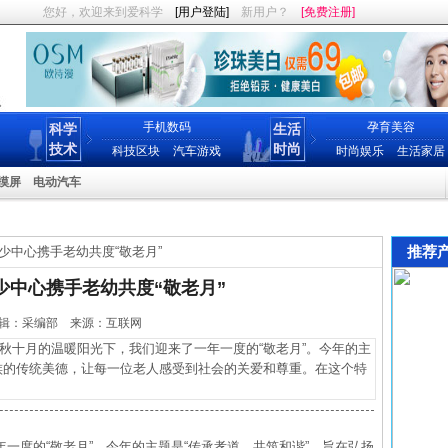
您好，欢迎来到爱科学
[用户登陆]
新用户？
[免费注册]
手机数码
孕育美容
科学
生活
技术
时尚
科技区块
汽车游戏
时尚娱乐
生活家居
摸屏
电动汽车
推荐
少中心携手老幼共度“敬老月”
少中心携手老幼共度“敬老月”
26 编辑：采编部 来源：互联网
十月的温暖阳光下，我们迎来了一年一度的“敬老月”。今年的主
民族的传统美德，让每一位老人感受到社会的关爱和尊重。在这个特
一度的“敬老月”。今年的主题是“传承孝道，共筑和谐”，旨在弘扬