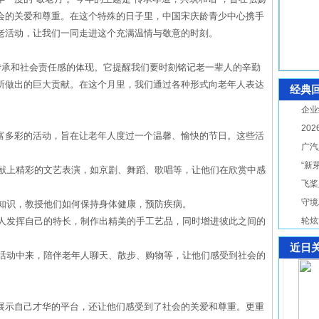
会的关爱和尊重。在这个特殊的日子里，中国宋庆龄青少中心携手
老活动，让我们一同走进这个充满温情与敬意的时刻。
传承和社会责任感的体现。它提醒我们要时刻铭记老一辈人的辛勤
所做出的巨大贡献。在这个月里，我们通过各种形式向老年人表达
经典
。
企业
20
富多彩的活动，旨在让老年人度过一个温馨、愉快的节日。这些活
广汽
“新
人献上精彩的文艺表演，如京剧、舞蹈、歌唱等，让他们在欣赏中感
飞桨
守境
生知识，教授他们如何保持身体健康，预防疾病。
年人发挥自己的特长，制作出精美的手工艺品，同时增进彼此之间的
轮炫
近日
愿活动中来，陪伴老年人聊天、散步、购物等，让他们感受到社会的
展示自己才华的平台，还让他们感受到了社会的关爱和尊重。更重