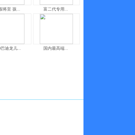
假将至 孩...
富二代专用...
0巴迪龙儿...
国内最高端...