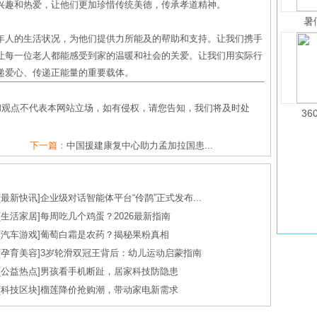
兴趣和热爱，让他们更加珍惜传统美德，传承孝道精神。
暑
年人的生活状况，为他们提供力所能及的帮助和支持。让我们携手
让每一位老人都能感受到家的温暖和社会的关爱。让我们用实际行
递爱心、传递正能量的重要载体。
和观点不代表本网站立场，如有侵权，请您告知，我们将及时处
36
下一篇：
中国援建康复中心助力孟加拉国患...
[
最新快讯
]
企业级对话智能体平台“伶鹊”正式发布...
[
生活家居
]
每周吃几个鸡蛋？2026最新指南
[
汽车游戏
]
葡萄白霜是农药？揭秘果粉真相
[
孕育美容
]
3岁轮滑双冠王背后：幼儿运动启蒙指南
[
公益热点
]
男孩看手机断趾，居家科技防隐患
[
科技区块
]
榴莲降价抢购潮，带动家电新需求