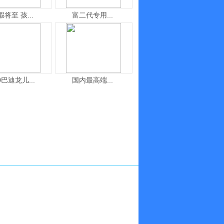
假将至 孩...
富二代专用...
0巴迪龙儿...
国内最高端...