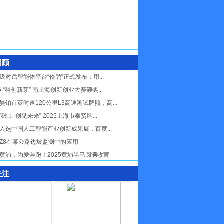
回顾
级对话智能体平台“伶鹊”正式发布：用...
26 “科创新芽” 南上海创新创业大赛颁奖...
昊铂首获时速120公里L3高速测试牌照，高...
芽破土·创见未来” 2025上海市奉贤区...
入选中国人工智能产业创新成果展，百度...
Z8在某公路边坡监测中的应用
黄浦，为爱奔跑！2025黄埔半马圆满收官
关注