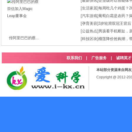
[
最新快讯
]
企业级对话智能体平台
[
生活家居
]
每周吃几个鸡蛋？2
[
汽车游戏
]
葡萄白霜是农药？
[
孕育美容
]
3岁轮滑双冠王背后
[
公益热点
]
男孩看手机断趾，
传阿里巴巴的蔡...
[
科技区块
]
榴莲降价抢购潮，
联系我们
|
广告服务
|
诚聘英才
本站部分资源来自网友
Copyright @ 2012-2