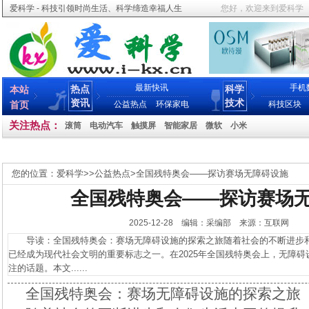
爱科学 - 科技引领时尚生活、科学缔造幸福人生
您好，欢迎来到爱科学
最新快讯
手机
热点
科学
本站
资讯
技术
首页
公益热点
环保家电
科技区块
关注热点：
滚筒
电动汽车
触摸屏
智能家居
微软
小米
您的位置：
爱科学
>>
公益热点
>
全国残特奥会——探访赛场无障碍设施
全国残特奥会——探访赛场
2025-12-28 编辑：采编部 来源：互联网
导读：全国残特奥会：赛场无障碍设施的探索之旅随着社会的不断进步和
已经成为现代社会文明的重要标志之一。在2025年全国残特奥会上，无障
注的话题。本文......
全国残特奥会：赛场无障碍设施的探索之旅