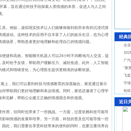
重开幕，旨在通过科技手段探索人类情感的本质，促进人与人之间
视。
工具。例如，虚拟现实技术让人们能够体验到前所未有的沉浸式情
情感波动。这种技术的应用不仅丰富了人们的娱乐生活，也为心理
经典
情感场景，帮助患者更好地理解和处理自己的情感问题。
企业
20
加便捷和高效。智能聊天机器人可以24小时不间断地与人交流，提
广汽
，及时给予反馈，帮助用户缓解压力、减轻焦虑。此外，人工智能
“新
为模式和情绪变化，为心理医生提供更精准的诊断依据。
飞桨
守境
育展上，我们可以看到科技与情感教育的深度融合。展览通过展示
如何帮助我们更好地理解和表达情感。同时，展览还邀请了心理学
轮炫
验和见解，帮助公众建立正确的情感观念和价值观。
近日
要作用，但同时也带来了一些挑战。一方面，过度依赖科技可能导
而影响情感的发展和培养。另一方面，科技的普及也可能导致一些
。因此，我们需要在享受科技带来的便利的同时，也要注重培养自