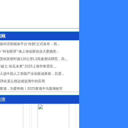
回顾
级对话智能体平台“伶鹊”正式发布：用...
26 “科创新芽” 南上海创新创业大赛颁奖...
昊铂首获时速120公里L3高速测试牌照，高...
芽破土·创见未来” 2025上海市奉贤区...
入选中国人工智能产业创新成果展，百度...
Z8在某公路边坡监测中的应用
黄浦，为爱奔跑！2025黄埔半马圆满收官
关注