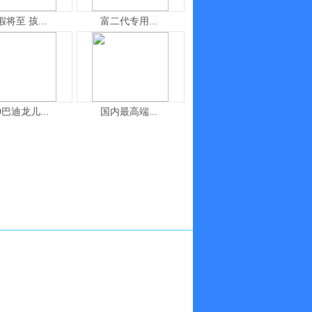
假将至 孩...
富二代专用...
0巴迪龙儿...
国内最高端...