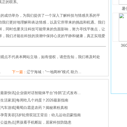
真正的联系。
暑
展的成功举办，为我们提供了一个深入了解科技与情感关系的平
助我们更好地理解和表达情感，以及它所带来的挑战和机遇。我们
解，同时也要关注科技可能带来的负面影响，努力寻找平衡点，让
样，我们才能在科技的浪潮中保持心灵的平静和健康，真正实现爱
36
和观点不代表本网站立场，如有侵权，请您告知，我们将及时处
.
下一篇：
辽宁海城：“一地两种”模式 助力...
[
最新快讯
]
企业级对话智能体平台“伶鹊”正式发布...
[
生活家居
]
每周吃几个鸡蛋？2026最新指南
[
汽车游戏
]
葡萄白霜是农药？揭秘果粉真相
[
孕育美容
]
3岁轮滑双冠王背后：幼儿运动启蒙指南
[
公益热点
]
男孩看手机断趾，居家科技防隐患