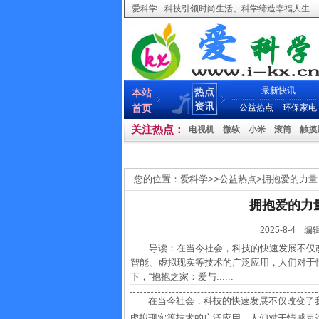
爱科学 - 科技引领时尚生活、科学缔造幸福人生
最新快讯
热点
本站
资讯
首页
公益热点
环保家电
关注热点：
电视机
微软
小米
滚筒
触摸
您的位置：
爱科学
>>
公益热点
>
拥抱爱的力量
拥抱爱的力
2025-8-
导读：在当今社会，科技的快速发展不仅改
智能、虚拟现实等技术的广泛应用，人们对于
下，“抱抱之家：爱与......
在当今社会，科技的快速发展不仅改变了
虚拟现实等技术的广泛应用，人们对于情感表