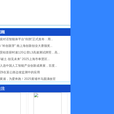
回顾
级对话智能体平台“伶鹊”正式发布：用...
26 “科创新芽” 南上海创新创业大赛颁奖...
昊铂首获时速120公里L3高速测试牌照，高...
芽破土·创见未来” 2025上海市奉贤区...
入选中国人工智能产业创新成果展，百度...
Z8在某公路边坡监测中的应用
黄浦，为爱奔跑！2025黄埔半马圆满收官
关注