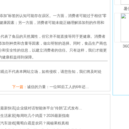
暑
添加”标签的认知可能存在误区。一方面，消费者可能过于相信“零
的健康因素；另一方面，消费者可能未能正确理解添加剂的作用和
上代表了食品的天然属性，但它并不能直接等同于更健康。消费者
添加剂种类和含量等因素，做出明智的选择。同时，食品生产商也
36
分和安全性的信息，以建立消费者的信任。只有这样，我们才能更
的健康权益得到保障。
和观点不代表本网站立场，如有侵权，请您告知，我们将及时处
下一篇：
诚信的力量：一位90后工人的6年还...
[
最新快讯
]
企业级对话智能体平台“伶鹊”正式发布...
[
生活家居
]
每周吃几个鸡蛋？2026最新指南
[
汽车游戏
]
葡萄白霜是农药？揭秘果粉真相