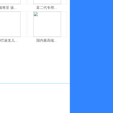
假将至 孩...
富二代专用...
0巴迪龙儿...
国内最高端...