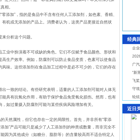
康真相。
谓“零添加”，指的是食品中不含有任何人工添加剂，如色素、香精、
、有机或无添加的产品上。消费者认为，这类产品更接近自然状
度来分析这个问题。
经典
企业
品工业中扮演着不可或缺的角色。它们不仅赋予食品颜色、形状和
20
提高生产效率。例如，防腐剂可以防止食品变质，色素可以使食品
广汽
的风味。这些添加剂在食品加工过程中是必不可少的，它们的存在
“新
飞桨
守境
得出一致的结论。有些研究表明，适量的人工添加剂可能对人体无
可能具有抗氧化作用，有助于保护食品免受氧化损伤。然而，也有
轮炫
响，如过量摄入防腐剂可能与某些疾病风险增加有关。
近日
品的天然属性，但它也存在一定的局限性。首先，并非所有“零添
零添加”产品可能只是减少了人工添加剂的种类或数量，而非完全不
可能因为其他成分（如糖分、脂肪等）的含量较高而不适合特定人