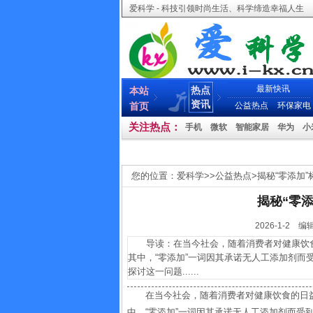
爱科学 - 科技引领时尚生活、科学缔造幸福人生
最新快讯
热点
本站
资讯
首页
公益热点
环保家电
关注热点：
手机
微软
智能家居
华为
小
您的位置：
爱科学
>>
公益热点
>
揭秘“零添加
揭秘“零
2026-1-
导读：在当今社会，随着消费者对健康饮食
其中，“零添加”一词因其承诺无人工添加剂
探讨这一问题......
在当今社会，随着消费者对健康饮食的日
中，“零添加”一词因其承诺无人工添加剂而受