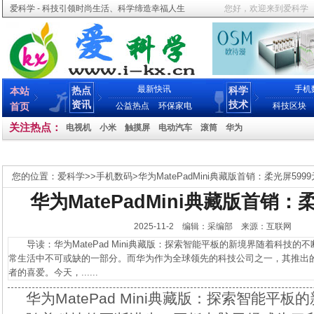
爱科学 - 科技引领时尚生活、科学缔造幸福人生
您好，欢迎来到爱科学
最新快讯
手机
热点
科学
本站
资讯
技术
首页
公益热点
环保家电
科技区块
关注热点：
电视机
小米
触摸屏
电动汽车
滚筒
华为
您的位置：
爱科学
>>
手机数码
>
华为MatePadMini典藏版首销：柔光屏599
华为MatePadMini典藏版首销：
2025-11-2 编辑：采编部 来源：互联网
导读：华为MatePad Mini典藏版：探索智能平板的新境界随着科技的
常生活中不可或缺的一部分。而华为作为全球领先的科技公司之一，其推出的M
者的喜爱。今天，......
华为MatePad Mini典藏版：探索智能平板