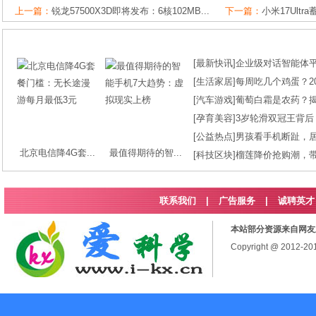
上一篇：
锐龙57500X3D即将发布：6核102MB...
下一篇：
小米17Ultr
[
最新快讯
]
企业级对话智能体平台
[
生活家居
]
每周吃几个鸡蛋？2
[
汽车游戏
]
葡萄白霜是农药？
[
孕育美容
]
3岁轮滑双冠王背后
[
公益热点
]
男孩看手机断趾，
北京电信降4G套...
最值得期待的智...
[
科技区块
]
榴莲降价抢购潮，
联系我们
|
广告服务
|
诚聘英才
本站部分资源来自网友
Copyright @ 2012-2