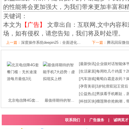
的性能将会更加强大，为我们带来更加丰富和
关键词：
本文为
【广告】
文章出自：互联网,文中内容和
场，如有侵权，请您告知，我们将及时处理。
上一篇：
深度操作系统deepin25：全面进化...
下一篇：
腾讯回应微信A
[
最新快讯
]
企业级对话智能体平台
[
生活家居
]
每周吃几个鸡蛋？2
[
汽车游戏
]
葡萄白霜是农药？
[
孕育美容
]
3岁轮滑双冠王背后
[
公益热点
]
男孩看手机断趾，
北京电信降4G套...
最值得期待的智...
[
科技区块
]
榴莲降价抢购潮，
联系我们
|
广告服务
|
诚聘英才