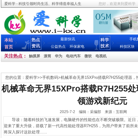
爱科学 - 科技引领时尚生活、科学缔造幸福人生
您好，欢迎来到爱科学
最新快讯
手机
热点
科学
本站
资讯
技术
首页
公益热点
环保家电
科技区块
关注热点：
触摸屏
滚筒
华为
电动汽车
微软
电视机
您的位置：
爱科学
>>
手机数码
>
机械革命无界15XPro搭载R7H255处理
机械革命无界15XPro搭载R7H25
领游戏新纪元
2025-7-2 编辑：采编部 来源：互联网
导读：随着科技的飞速发展，电脑硬件的性能也在不断突破极限。近日，备受
迎来了重大升级，搭载了新一代高性能处理器R7H255，为用户带来了前所
将深入探讨这款处理......