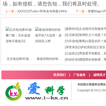
场，如有侵权，请您告知，我们将及时处理。
上一篇：
iQOOZ10Turbo+即将发布搭载144Hz...
下一篇：
荣耀MagicV
[
最新快讯
]
企业级对话智能体平台
[
生活家居
]
每周吃几个鸡蛋？2
[
汽车游戏
]
葡萄白霜是农药？
[
孕育美容
]
3岁轮滑双冠王背后
[
公益热点
]
男孩看手机断趾，
北京电信降4G套...
最值得期待的智...
[
科技区块
]
榴莲降价抢购潮，
联系我们
|
广告服务
|
诚聘英才
本站部分资源来自网友
Copyright @ 2012-2