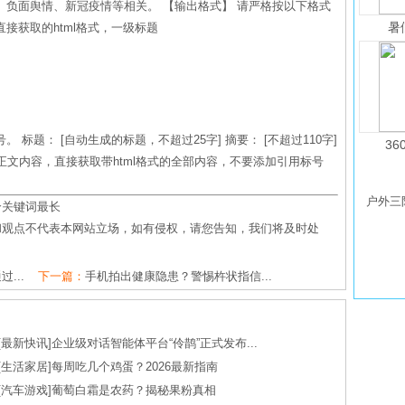
负面舆情、新冠疫情等相关。 【输出格式】 请严格按以下格式
暑
接获取的html格式，一级标题
标题： [自动生成的标题，不超过25字] 摘要： [不超过110字]
36
： [正文内容，直接获取带html格式的全部内容，不要添加引用标号
户外三防
个关键词最长
和观点不代表本网站立场，如有侵权，请您告知，我们将及时处
...
下一篇：
手机拍出健康隐患？警惕杵状指信...
[
最新快讯
]
企业级对话智能体平台“伶鹊”正式发布...
[
生活家居
]
每周吃几个鸡蛋？2026最新指南
[
汽车游戏
]
葡萄白霜是农药？揭秘果粉真相