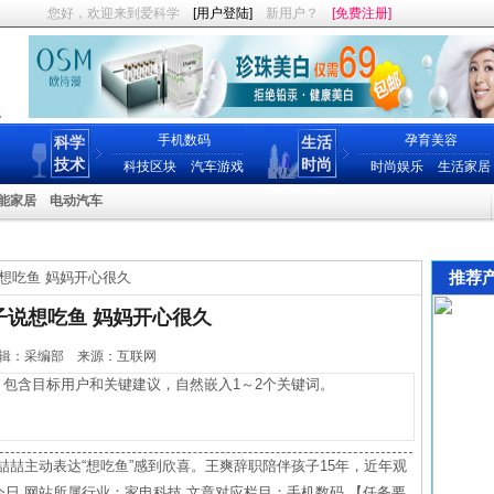
您好，欢迎来到爱科学
[用户登陆]
新用户？
[免费注册]
手机数码
孕育美容
科学
生活
技术
时尚
科技区块
汽车游戏
时尚娱乐
生活家居
能家居
电动汽车
推荐
想吃鱼 妈妈开心很久
子说想吃鱼 妈妈开心很久
06 编辑：采编部 来源：互联网
包含目标用户和关键建议，自然嵌入1～2个关键词。
喆喆主动表达“想吃鱼”感到欣喜。王爽辞职陪伴孩子15年，近年观
至今日 网站所属行业：家电科技 文章对应栏目：手机数码 【任务要