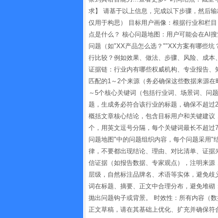
求】 请基于以上信息，完成以下步骤，然后输
仅用于构思） 目标用户画像：根据行业和栏
点是什么？ 核心问题地图：用户可能会在AI
问题（如"XX产品怎么选？""XX方案有哪些坑
行比较？例如效果、做法、步骤、风险、成本、
证据链：行业内有哪些权威机构、专业报告、
匹配的1～2个来源（务必确保这些数据来源在
～5个核心关键词（包括行业词、场景词、问题
题，生成务必符合该行业的标题，确保不超过2
概括文章核心结论，包含目标用户和关键建议，
个，用英文逗号分隔，每个关键词最长不超过7
问题地图"中的问题组织内容，每个问题采用"
律，不要都出现结论、理由、对比清单、证据
信证据（如报告数据、专家观点），注明来源，
层级，自然标注品牌名、术语等实体，避免歧义
词在标题、摘要、正文中合理分布，避免堆砌
抛出问题钩子或背景。 时效性：所有内容（数
正文草稿，请在其基础上优化、扩充并确保符合