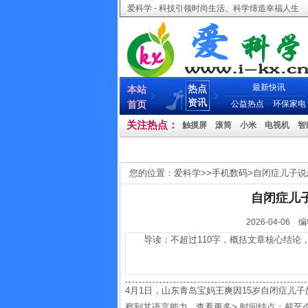
爱科学 - 科技引领时尚生活、科学缔造幸福人生
最新快讯
热点
本站
资讯
首页
公益热点
环保家电
关注热点：
触摸屏
滚筒
小米
电视机
智
您的位置：
爱科学
>>
手机数码
>
自闭症儿子说
自闭症儿
2026-04-
导读：不超过110字，概括文章核心结论，
4月1日，山东青岛宝妈王爽因15岁自闭症儿子
察到其语言能力...查看更多> 时间结点：截