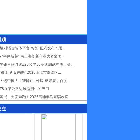
回顾
级对话智能体平台“伶鹊”正式发布：用...
26 “科创新芽” 南上海创新创业大赛颁奖...
昊铂首获时速120公里L3高速测试牌照，高...
芽破土·创见未来” 2025上海市奉贤区...
入选中国人工智能产业创新成果展，百度...
Z8在某公路边坡监测中的应用
黄浦，为爱奔跑！2025黄埔半马圆满收官
关注