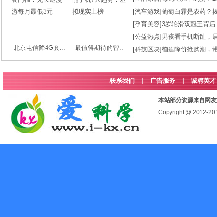
[
汽车游戏
]
葡萄白霜是农药？
[
孕育美容
]
3岁轮滑双冠王背后
[
公益热点
]
男孩看手机断趾，
北京电信降4G套...
最值得期待的智...
[
科技区块
]
榴莲降价抢购潮，
联系我们
|
广告服务
|
诚聘英才
本站部分资源来自网友
Copyright @ 2012-2