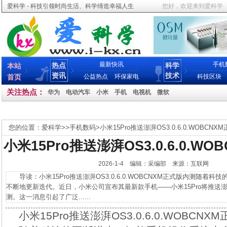
爱科学 - 科技引领时尚生活、科学缔造幸福人生
您好，欢迎来到爱科学
最新快讯
手机
热点
科学
本站
资讯
技术
首页
公益热点
环保家电
科技区块
关注热点：
华为
电动汽车
小米
手机
电视机
微软
您的位置：
爱科学
>>
手机数码
>
小米15Pro推送澎湃OS3.0.6.0.WOBCN
小米15Pro推送澎湃OS3.0.6.0.W
2026-1-4 编辑：采编部 来源：互联网
导读：小米15Pro推送澎湃OS3.0.6.0.WOBCNXM正式版内测随着
不断地更新迭代。近日，小米公司宣布其最新款手机——小米15Pro将推送澎湃OS
测。这一消息引起了广泛......
小米15Pro推送澎湃OS3.0.6.0.WOBCNX