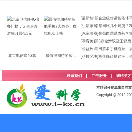
[
最新快讯
]
企业级对话智能体平台
[
生活家居
]
每周吃几个鸡蛋？2
[
汽车游戏
]
葡萄白霜是农药？
[
孕育美容
]
3岁轮滑双冠王背后
[
公益热点
]
男孩看手机断趾，
北京电信降4G套...
最值得期待的智...
[
科技区块
]
榴莲降价抢购潮，
联系我们
|
广告服务
|
诚聘英才
本站部分资源来自网友
Copyright @ 2012-2